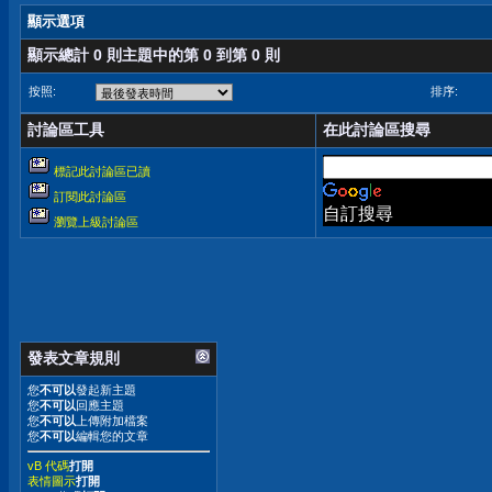
顯示選項
顯示總計 0 則主題中的第 0 到第 0 則
按照:
排序:
討論區工具
在此討論區搜尋
標記此討論區已讀
訂閱此討論區
自訂搜尋
瀏覽上級討論區
發表文章規則
您
不可以
發起新主題
您
不可以
回應主題
您
不可以
上傳附加檔案
您
不可以
編輯您的文章
vB 代碼
打開
表情圖示
打開