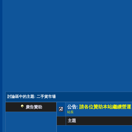
討論區中的主題
: 二手貨市場
公告:
請各位贊助本站繼續營運
廣告贊助
站長
主題