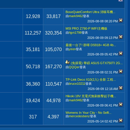
BoseQuietComfort Ultra 消噪耳機...
12,928
33,817
由
mark9462
發表
2026-08-08
08:20 PM
MSI PRO Z790-P WIFI主機板
112,257
320,354
由
hjyn1798
發表
2026-08-09
09:13 PM
最後一台了! 群暉 DS918+ 4GB 4b...
35,181
105,070
由
yiren
發表
2026-08-09
05:42 PM
(免插電) 華碩 ASUS GTX750TI 2G...
50,718
167,270
由
QQQer
發表
2026-08-08
02:31 PM
TP-Link Deco X10(2入) 全新 工程...
36,360
110,547
由
bruce10211
發表
2026-08-09
12:16 AM
Hikoki 18V 充電式無刷衝擊起子機...
19,424
44,978
由
mark9462
發表
2026-08-09
06:41 PM
Womens In Your City - No Selfi...
317
4,397
由
mercedesbenz
發表
2026-05-14
02:42 PM