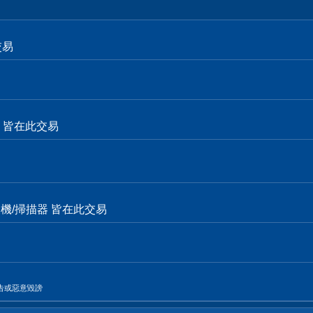
交易
面卡 皆在此交易
表機/掃描器 皆在此交易
告或惡意毀謗