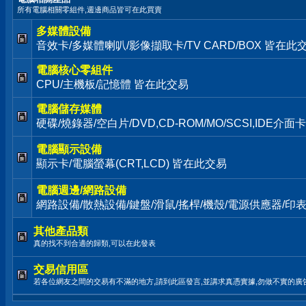
所有電腦相關零組件,週邊商品皆可在此買賣
多媒體設備
音效卡/多媒體喇叭/影像擷取卡/TV CARD/BOX 皆在此
電腦核心零組件
CPU/主機板/記憶體 皆在此交易
電腦儲存媒體
硬碟/燒錄器/空白片/DVD,CD-ROM/MO/SCSI,IDE介
電腦顯示設備
顯示卡/電腦螢幕(CRT,LCD) 皆在此交易
電腦週邊/網路設備
網路設備/散熱設備/鍵盤/滑鼠/搖桿/機殼/電源供應器/印
其他產品類
真的找不到合適的歸類,可以在此發表
交易信用區
若各位網友之間的交易有不滿的地方,請到此區發言,並講求真憑實據,勿做不實的廣