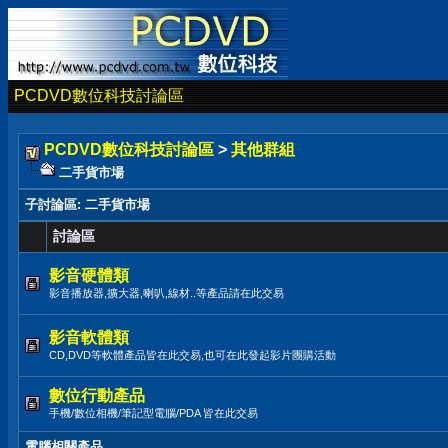
PCDVD數位科技討論區
PCDVD數位科技討論區
>
其他群組
二手貨市場
子討論區
: 二手貨市場
討論區
影音硬體類
影音播放器,擴大器,喇叭,線材..等產品請在此交易
影音軟體類
CD,DVD等軟體產品皆在此交易,也可在此發起影片團購活動
數位行動產品
手機/數位相機/筆記型電腦/PDA 皆在此交易
電腦相關產品