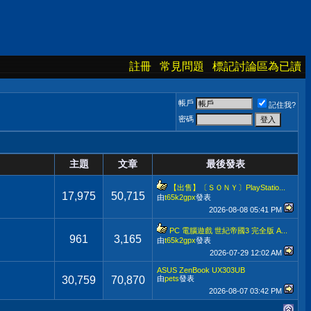
註冊
常見問題
標記討論區為已讀
帳戶
記住我?
密碼
主題
文章
最後發表
【出售】〔ＳＯＮＹ〕PlayStatio...
17,975
50,715
由
t65k2gpx
發表
2026-08-08
05:41 PM
PC 電腦遊戲 世紀帝國3 完全版 A...
961
3,165
由
t65k2gpx
發表
2026-07-29
12:02 AM
ASUS ZenBook UX303UB
30,759
70,870
由
pets
發表
2026-08-07
03:42 PM