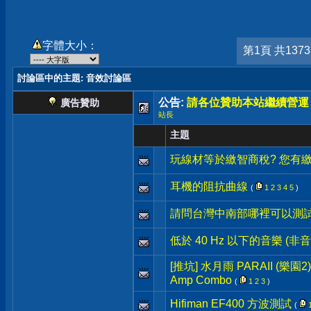
字體大小：
第1頁 共137
討論區中的主題
: 音效討論區
公告:
請各位贊助本站繼續營運
廣告贊助
站長
主題
玩線材等於繳智商稅? 您有繳
耳機的阻抗曲線
(
1
2
3
4
5
)
請問台灣中南部哪裡可以測
低於 40 Hz 以下的音樂 (非音
[推坑] 水月雨 PARAII (樂園2) +
Amp Combo
(
1
2
3
)
Hifiman EF400 方波測試
(