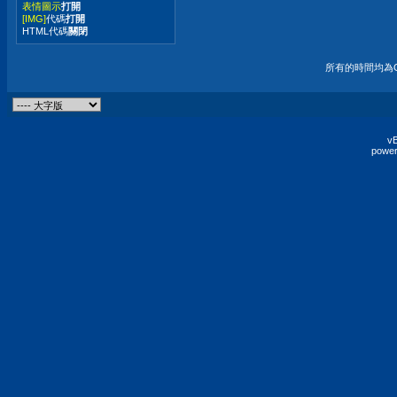
表情圖示
打開
[IMG]
代碼
打開
HTML代碼
關閉
所有的時間均為G
vB
power