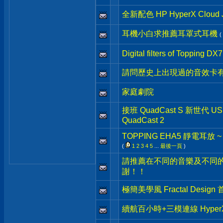
全新配色 HP HyperX Clo
耳機小白求推薦耳罩式耳機
(
Digital filters of Topping DX7
請問歷史上出現過的音效卡有
家庭劇院
接班 QuadCast S 新世代 U
QuadCast 2
TOPPING EHA5 靜電耳放 
(
1
2
3
4
5
...
最後一頁
)
請推薦在不同的音樂及不同
謝！！
極簡美學風 Fractal Desig
續航百小時+三模連線 HyperX Cl