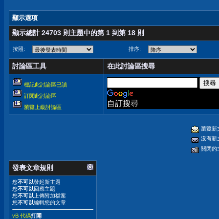
顯示選項
顯示總計 24703 則主題中的第 1 到第 18 則
按照:
排序:
討論區工具
在此討論區搜尋
標記此討論區已讀
訂閱此討論區
自訂搜尋
瀏覽上級討論區
瀏覽新
沒有新
關閉的
發表文章規則
您
不可以
發起新主題
您
不可以
回應主題
您
不可以
上傳附加檔案
您
不可以
編輯您的文章
vB 代碼
打開