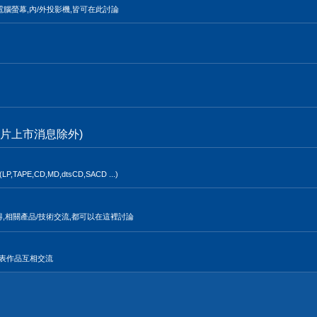
電腦螢幕,內/外投影機,皆可在此討論
片上市消息除外)
,CD,MD,dtsCD,SACD ...)
得,相關產品/技術交流,都可以在這裡討論
發表作品互相交流