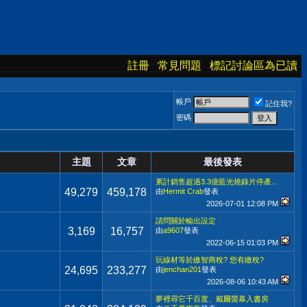
註冊
常見問題
標記討論區為已讀
帳戶
記住我?
密碼
主題
文章
最後發表
累計銷售超過3.3億藍光燒錄片停產...
49,279
459,178
由
Hermit Crab
發表
2026-07-01
12:08 PM
請問關於輸出設定
3,169
16,757
由
a9607
發表
2022-06-15
01:03 PM
玩線材等於繳智商稅? 您有繳稅?
24,695
233,277
由
jenchan201
發表
2026-08-06
10:43 AM
夢裡尋它千百度、戴爾螢幕入書房