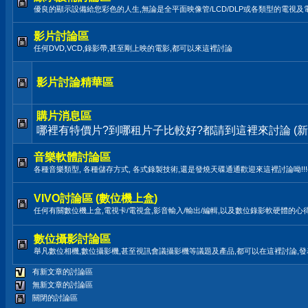
優良的顯示設備給您彩色的人生,無論是全平面映像管/LCD/DLP或各類型的電視及
影片討論區
任何DVD,VCD,錄影帶,甚至剛上映的電影,都可以來這裡討論
影片討論精華區
購片消息區
哪裡有特價片?到哪租片子比較好?都請到這裡來討論 (新
音樂軟體討論區
各種音樂類型, 各種儲存方式, 各式錄製技術,還是發燒天碟通通歡迎來這裡討論呦!!!(LP,TAPE
VIVO討論區 (數位機上盒)
任何有關數位機上盒,電視卡/電視盒,影音輸入/輸出/編輯,以及數位錄影軟硬體的心
數位攝影討論區
舉凡數位相機,數位攝影機,甚至視訊會議攝影機等議題及產品,都可以在這裡討論,
有新文章的討論區
無新文章的討論區
關閉的討論區