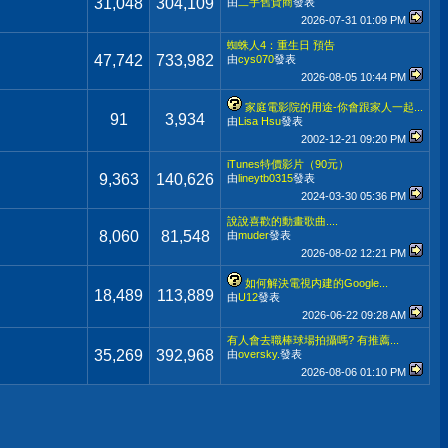
31,048
304,109
由
二手舊貨商
發表
2026-07-31
01:09 PM
蜘蛛人4：重生日 預告
47,742
733,982
由
cys070
發表
2026-08-05
10:44 PM
家庭電影院的用途-你會跟家人一起...
91
3,934
由
Lisa Hsu
發表
2002-12-21
09:20 PM
iTunes特價影片（90元）
9,363
140,626
由
lineytb0315
發表
2024-03-30
05:36 PM
說說喜歡的動畫歌曲....
8,060
81,548
由
muder
發表
2026-08-02
12:21 PM
如何解決電視内建的Google...
18,489
113,889
由
U12
發表
2026-06-22
09:28 AM
有人會去職棒球場拍攝嗎? 有推薦...
35,269
392,968
由
oversky.
發表
2026-08-06
01:10 PM