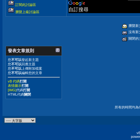
訂閱此討論區
自訂搜尋
瀏覽上級討論區
瀏覽新
沒有新
關閉的
發表文章規則
您
不可以
發起新主題
您
不可以
回應主題
您
不可以
上傳附加檔案
您
不可以
編輯您的文章
vB 代碼
打開
表情圖示
打開
[IMG]
代碼
打開
HTML代碼
關閉
所有的時間均為G
vB
power