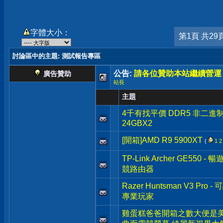
字體大小：
第1頁 共29
討論區中的主題
: 測試報告專區
公告:
請各位贊助本站繼續營運
廣告贊助
站長
主題
4千有找平價 DDR5 非二進制 Cru
24GBX2
[開箱]AMD R9 5900XT
(
1
2
TP-Link Archer GE550 
競路由器
Razer Huntsman V3 
專業玩家
雞蛋糕爸爸開箱之數大便是美 G