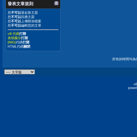
發表文章規則
您
不可以
發起新主題
您
不可以
回應主題
您
不可以
上傳附加檔案
您
不可以
編輯您的文章
vB 代碼
打開
表情圖示
打開
[IMG]
代碼
打開
HTML代碼
關閉
所有的時間均為G
vB
power