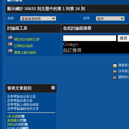
顯示總計 30633 則主題中的第 1 到第 18 則
按照:
排序:
討論區工具
在此討論區搜尋
標記此討論區已讀
訂閱此討論區
自訂搜尋
瀏覽上級討論區
瀏覽新
沒有新
關閉的
發表文章規則
您
不可以
發起新主題
您
不可以
回應主題
您
不可以
上傳附加檔案
您
不可以
編輯您的文章
vB 代碼
打開
表情圖示
打開
[IMG]
代碼
打開
HTML代碼
關閉