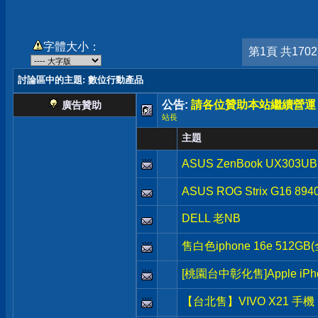
字體大小：
第1頁 共170
討論區中的主題
: 數位行動產品
公告:
請各位贊助本站繼續營運
廣告贊助
站長
主題
ASUS ZenBook UX303UB
ASUS ROG Strix G16 894
DELL 老NB
售白色iphone 16e 512
[桃園台中彰化售]Apple iPh
【台北售】VIVO X21 手機