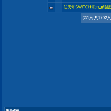
任天堂SWITCH電力加強版
第1頁 共1702頁
顯示選項