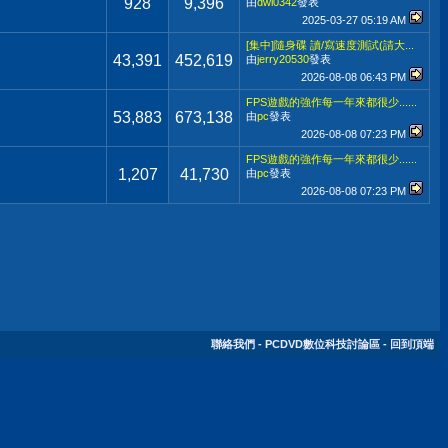
928
9,396
由
dwi0342
發表
2025-03-27
05:19 AM
[集中]隨身碟 讀/寫速度測試(請大...
43,391
452,619
由
jerry20530
發表
2026-08-08
06:43 PM
FPS遊戲的強作每一年來都很少......
53,883
673,138
由
pc
發表
2026-08-08
07:23 PM
FPS遊戲的強作每一年來都很少......
1,207
41,730
由
pc
發表
2026-08-08
07:23 PM
聯絡我們
-
PCDVD數位科技討論區
-
回到頂端