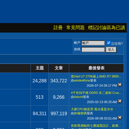
註冊
常見問題
標記討論區為已讀
帳戶
記住我?
密碼
主題
文章
最後發表
當Intel U7 270K碰上AMD R7 9800...
24,288
343,722
由
windwithme
發表
2026-07-24
08:17 PM
4千有找平價 DDR5 非二進制 Cruc...
513
9,266
由
Adsmt
發表
2025-02-13
06:25 AM
大家CPU都是用 風冷還是水冷
84,311
997,119
由
終極密碼
發表
2026-08-08
03:01 AM
首創電感軸與七層減震設計，創傑...