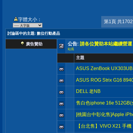
字體大小：
第1頁 共170
討論區中的主題
: 數位行動產品
公告:
請各位贊助本站繼續營運
廣告贊助
站長
主題
ASUS ZenBook UX303UB
ASUS ROG Strix G16 894
DELL 老NB
售白色iphone 16e 512
[桃園台中彰化售]Apple iPh
【台北售】VIVO X21 手機