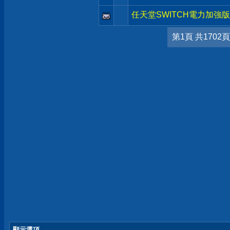
任天堂SWITCH電力加強版
第1頁 共1702頁
顯示選項