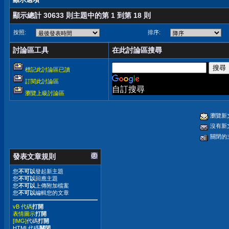
顯示總計 30633 則主題中的第 1 到第 18 則
按照:
排序:
討論區工具
在此討論區搜尋
標記此討論區已讀
訂閱此討論區
自訂搜尋
瀏覽上級討論區
瀏覽新
沒有新
關閉的
發表文章規則
您
不可以
發起新主題
您
不可以
回應主題
您
不可以
上傳附加檔案
您
不可以
編輯您的文章
vB 代碼
打開
表情圖示
打開
[IMG]
代碼
打開
HTML代碼
關閉