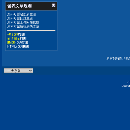
發表文章規則
您
不可以
發起新主題
您
不可以
回應主題
您
不可以
上傳附加檔案
您
不可以
編輯您的文章
vB 代碼
打開
表情圖示
打開
[IMG]
代碼
打開
HTML代碼
關閉
所有的時間均為G
vB
power