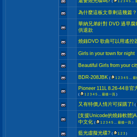
還要燒光碟嗎?
(
1
2
3
4
5
...
為什麼這板文章剩這幾篇？
華納兄弟針對 DVD 過早
供退款
燒錄DVD 歌曲可以用遙
Girls in your town for night
Beautiful Girls from your cit
BDR-208JBK
(
1
2
3
4
5
...
最
Pioneer 111L 8.26-4
(
1
2
3
4
5
...
最後一頁
)
又有特價人情片可採購了!
(
[支援Unicode的燒錄軟體]Asha
中文化
(
1
2
3
4
5
...
最後一頁
)
藍光虛擬光碟?
(
1
2
3
)