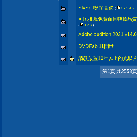
SlySoft關閉官網
(
1
2
3
4
5
..
可以推薦免費而且轉檔品質
(
1
2
3
)
Adobe audition 2021 v1
DVDFab 11問世
請教放置10年以上的光碟
第1頁 共2558頁