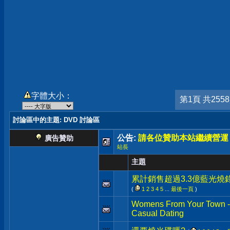
字體大小：
第1頁 共255
討論區中的主題
: DVD 討論區
公告:
請各位贊助本站繼續營運
廣告贊助
站長
主題
累計銷售超過3.3億藍光燒
(
1
2
3
4
5
...
最後一頁
)
Womens From Your Town - 
Casual Dating