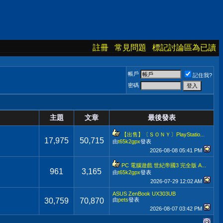
註冊
常見問題
標記討論區為已讀
帳戶
記住我?
密碼
主題
文章
最後發表
【出售】〔ＳＯＮＹ〕PlayStatio...
17,975
50,715
由
t65k2gpx
發表
2026-08-08
05:41 PM
PC 電腦遊戲 世紀帝國3 完全版 A...
961
3,165
由
t65k2gpx
發表
2026-07-29
12:02 AM
ASUS ZenBook UX303UB
30,759
70,870
由
pets
發表
2026-08-07
03:42 PM