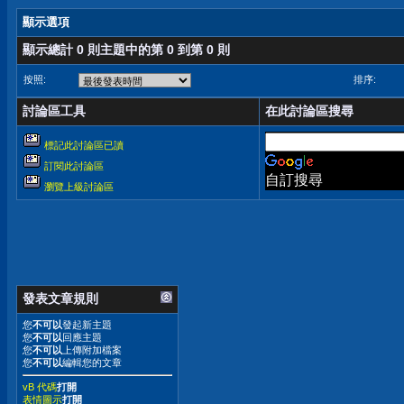
顯示選項
顯示總計 0 則主題中的第 0 到第 0 則
按照:
排序:
討論區工具
在此討論區搜尋
標記此討論區已讀
訂閱此討論區
自訂搜尋
瀏覽上級討論區
發表文章規則
您
不可以
發起新主題
您
不可以
回應主題
您
不可以
上傳附加檔案
您
不可以
編輯您的文章
vB 代碼
打開
表情圖示
打開