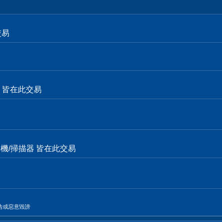
交易
面卡 皆在此交易
表機/掃描器 皆在此交易
告或惡意毀謗