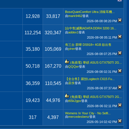
BoseQuietComfort Ultra 消噪耳機...
12,928
33,817
由
mark9462
發表
2026-08-08
08:20 PM
[台中售]威剛ADATA DDR4 3200 16...
112,254
320,347
由
addex1
發表
2026-08-08
05:11 PM
有三台 群暉 DS918+ 4GB 欲出售
35,180
105,069
由
yiren
發表
2026-08-08
07:25 PM
(免插電) 華碩 ASUS GTX750TI 2G...
50,718
167,270
由
QQQer
發表
2026-08-08
02:31 PM
【全台售】羅技Logitech C615 Fu...
36,359
110,545
由
巫佚
發表
2026-08-06
07:37 AM
(免插電) 華碩 ASUS GTX750TI 2G...
19,423
44,976
由
t65k2gpx
發表
2026-08-06
02:11 PM
Womens In Your City - No Selfi...
317
4,397
由
mercedesbenz
發表
2026-05-14
02:42 PM