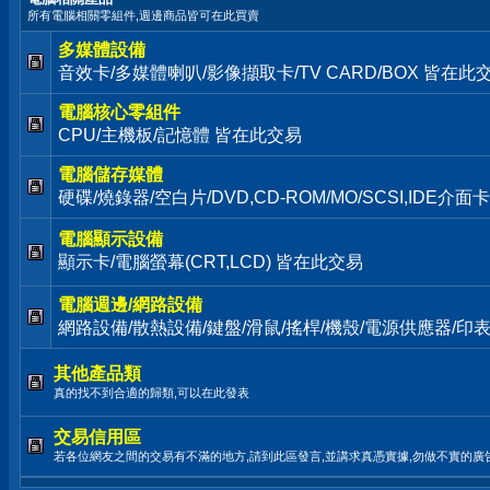
所有電腦相關零組件,週邊商品皆可在此買賣
多媒體設備
音效卡/多媒體喇叭/影像擷取卡/TV CARD/BOX 皆在此
電腦核心零組件
CPU/主機板/記憶體 皆在此交易
電腦儲存媒體
硬碟/燒錄器/空白片/DVD,CD-ROM/MO/SCSI,IDE介
電腦顯示設備
顯示卡/電腦螢幕(CRT,LCD) 皆在此交易
電腦週邊/網路設備
網路設備/散熱設備/鍵盤/滑鼠/搖桿/機殼/電源供應器/印
其他產品類
真的找不到合適的歸類,可以在此發表
交易信用區
若各位網友之間的交易有不滿的地方,請到此區發言,並講求真憑實據,勿做不實的廣