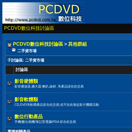
PCDVD數位科技討論區
PCDVD數位科技討論區
>
其他群組
二手貨市場
子討論區
: 二手貨市場
討論區
影音硬體類
影音播放器,擴大器,喇叭,線材..等產品請在此交易
影音軟體類
CD,DVD等軟體產品皆在此交易,也可在此發起影片團購活動
數位行動產品
手機/數位相機/筆記型電腦/PDA 皆在此交易
電腦相關產品