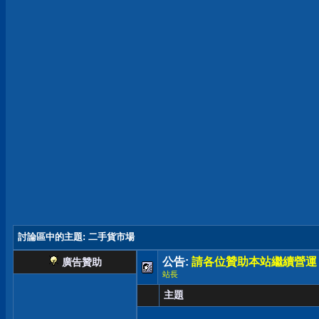
討論區中的主題
: 二手貨市場
公告:
請各位贊助本站繼續營運
廣告贊助
站長
主題