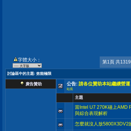
字體大小：
第1頁 共131
討論區中的主題
: 效能極限
公告:
請各位贊助本站繼續營運
廣告贊助
站長
主題
當Intel U7 270K碰上AM
與綜合表現解析
怎麼就沒人放5800X3DV