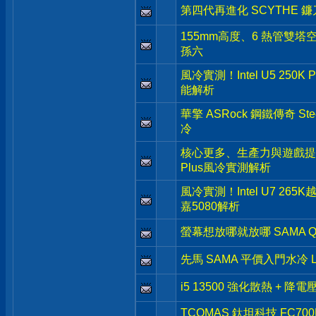
第四代再進化 SCYTHE 鐮刀 
155mm高度、6 熱管雙塔空
孫六
風冷實測！Intel U5 250K
能解析
華擎 ASRock 鋼鐵傳奇 Stee
冷
核心更多、生產力與遊戲提升- Inte
Plus風冷實測解析
風冷實測！Intel U7 265
嘉5080解析
螢幕想放哪就放哪 SAMA Q
先馬 SAMA 平價入門水冷 L
i5 13500 強化散熱 + 降
TCOMAS 鈦坦科技 FC7