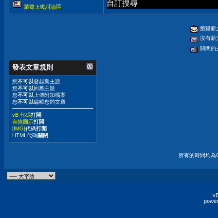
自訂搜尋
瀏覽上級討論區
瀏覽新
沒有新
關閉的
發表文章規則
您
不可以
發起新主題
您
不可以
回應主題
您
不可以
上傳附加檔案
您
不可以
編輯您的文章
vB 代碼
打開
表情圖示
打開
[IMG]
代碼
打開
HTML代碼
關閉
所有的時間均為G
vB
power