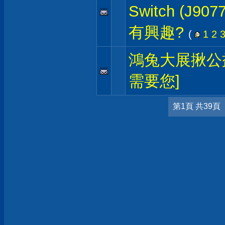
Switch (J9
有興趣?
(
1
2
鴻兔大展揪公
需要您]
第1頁 共39頁