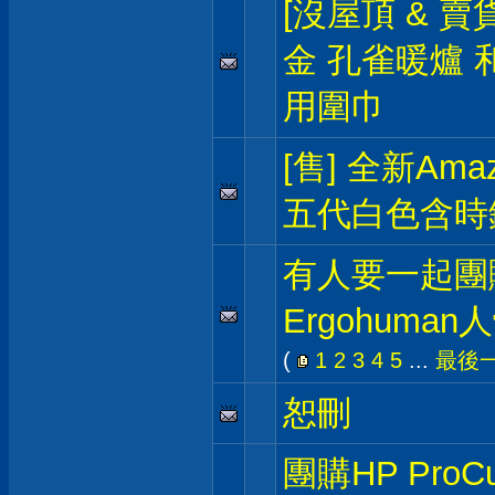
[沒屋頂 & 賣
金 孔雀暖爐 
用圍巾
[售] 全新Amazo
五代白色含時
有人要一起團
Ergohuma
(
1
2
3
4
5
...
最後
恕刪
團購HP ProCu