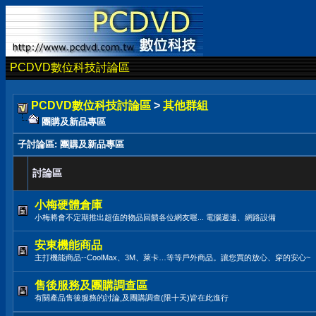
PCDVD數位科技討論區
PCDVD數位科技討論區
>
其他群組
團購及新品專區
子討論區
: 團購及新品專區
討論區
小梅硬體倉庫
小梅將會不定期推出超值的物品回饋各位網友喔... 電腦週邊、網路設備
安東機能商品
主打機能商品--CoolMax、3M、萊卡…等等戶外商品。讓您買的放心、穿的安心~
售後服務及團購調查區
有關產品售後服務的討論,及團購調查(限十天)皆在此進行