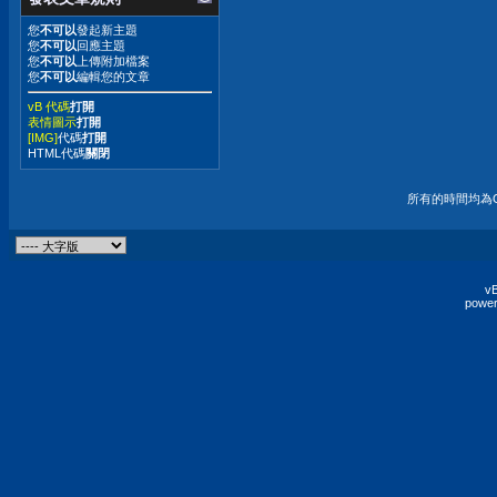
您
不可以
發起新主題
您
不可以
回應主題
您
不可以
上傳附加檔案
您
不可以
編輯您的文章
vB 代碼
打開
表情圖示
打開
[IMG]
代碼
打開
HTML代碼
關閉
所有的時間均為G
vB
power