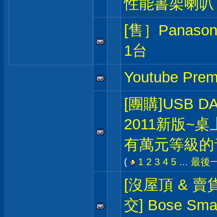
性能書架喇叭
[售］Panas
1台
Youtube P
[團購]USB DAC
2011新版~
有萬元等級的
(
1
2
3
4
5
...
最後
[沒屋頂 & 賣
交] Bose Sma