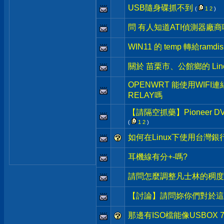
USB隨身碟抓不到
(
1
2
)
問 有人知道ATI偵測器廠商
WIN11 的 temp 轉給ramdis
關於 苗栗市、公館鄉的 Lin
OPENWRT 能使用WIFI
RELAY嗎
【請隔空抓藥】Pioneer
(
1
2
)
如何在Linux下使用台灣
耳機線有分+-嗎?
請問怎麼調整凡士林的稠度
【討論】請問妳你們對於這
那邊有ISO檔能像USBOX 