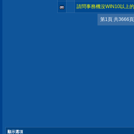
請問事務機沒WIN10以上的
第1頁 共3666頁
顯示選項