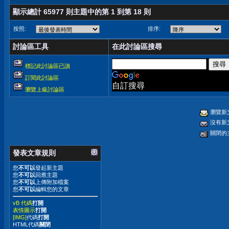
顯示總計 65977 則主題中的第 1 到第 18 則
按照:
排序:
討論區工具
在此討論區搜尋
標記此討論區已讀
訂閱此討論區
自訂搜尋
瀏覽上級討論區
瀏覽新
沒有新
關閉的
發表文章規則
您
不可以
發起新主題
您
不可以
回應主題
您
不可以
上傳附加檔案
您
不可以
編輯您的文章
vB 代碼
打開
表情圖示
打開
[IMG]
代碼
打開
HTML代碼
關閉