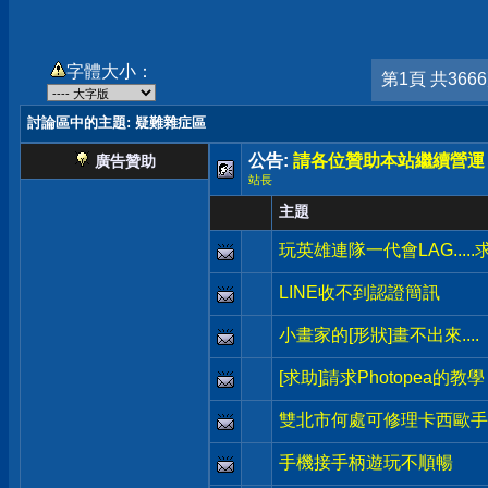
字體大小：
第1頁 共366
討論區中的主題
: 疑難雜症區
公告:
請各位贊助本站繼續營運
廣告贊助
站長
主題
玩英雄連隊一代會LAG.....
LINE收不到認證簡訊
小畫家的[形狀]畫不出來....
[求助]請求Photopea的教學
雙北市何處可修理卡西歐手錶
手機接手柄遊玩不順暢