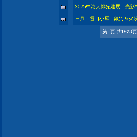
2025中港大排光雕展．光
三月：雪山小屋．銀河＆火
第1頁 共1923頁