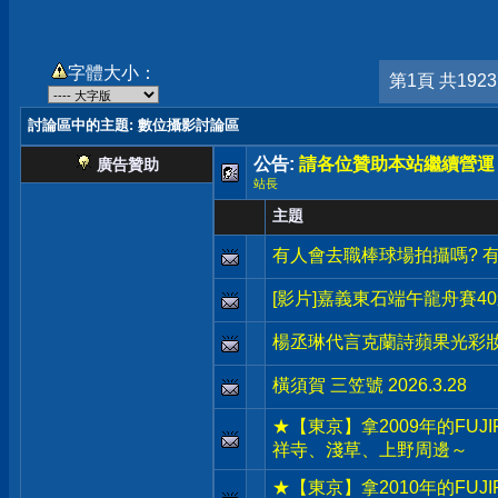
字體大小：
第1頁 共192
討論區中的主題
: 數位攝影討論區
公告:
請各位贊助本站繼續營運
廣告贊助
站長
主題
有人會去職棒球場拍攝嗎? 
[影片]嘉義東石端午龍舟賽4
楊丞琳代言克蘭詩蘋果光彩
橫須賀 三笠號 2026.3.28
★【東京】拿2009年的FUJIF
祥寺、淺草、上野周邊～
★【東京】拿2010年的FUJIF