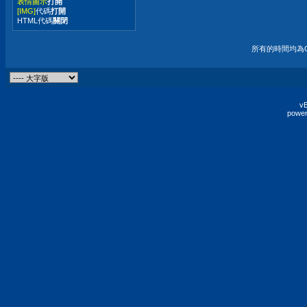
表情圖示
打開
[IMG]
代碼
打開
HTML代碼
關閉
所有的時間均為G
vB
power