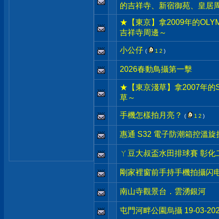
的吉祥寺、新宿御苑、皇居
★【東京】拿2009年的OLYM
吉祥寺周邊～
小公仔
(
1
2
)
2026春動鳥攝第一擊
★【東京淺草】拿2007年的S
草～
手機怎樣拍月亮？
(
1
2
)
惠通 S32 電子防潮箱控溫
ㄚ豆大叔盃水田排球賽 彰化二林 
剛家裡窗前手持手機拍攝闪电
南山寺觀景台．雲湧銀河
屯門河畔公園烏攝 19-03-202