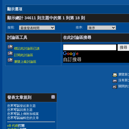
顯示選項
顯示總計 34611 則主題中的第 1 到第 18 則
按照:
排序:
討論區工具
在此討論區搜尋
標記此討論區已讀
訂閱此討論區
自訂搜尋
瀏覽上級討論區
瀏覽新
沒有新
關閉的
發表文章規則
您
不可以
發起新主題
您
不可以
回應主題
您
不可以
上傳附加檔案
您
不可以
編輯您的文章
vB 代碼
打開