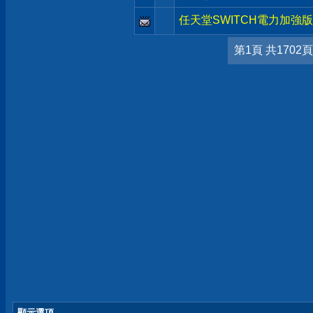
任天堂SWITCH電力加強版
第1頁 共1702頁
顯示選項