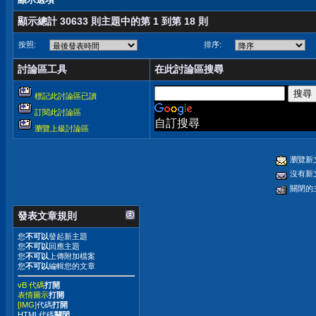
顯示總計 30633 則主題中的第 1 到第 18 則
按照:
排序:
討論區工具
在此討論區搜尋
標記此討論區已讀
訂閱此討論區
自訂搜尋
瀏覽上級討論區
瀏覽新
沒有新
關閉的
發表文章規則
您
不可以
發起新主題
您
不可以
回應主題
您
不可以
上傳附加檔案
您
不可以
編輯您的文章
vB 代碼
打開
表情圖示
打開
[IMG]
代碼
打開
HTML代碼
關閉