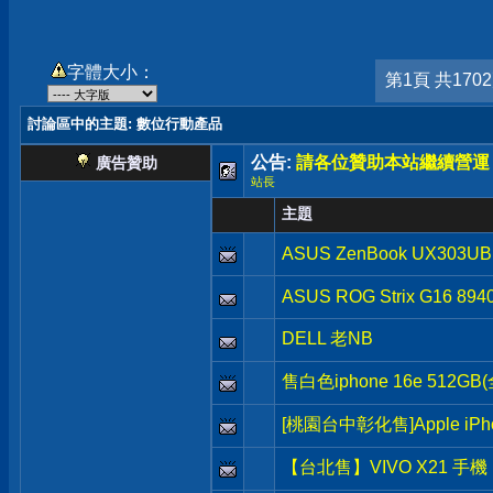
字體大小：
第1頁 共170
討論區中的主題
: 數位行動產品
公告:
請各位贊助本站繼續營運
廣告贊助
站長
主題
ASUS ZenBook UX303UB
ASUS ROG Strix G16 894
DELL 老NB
售白色iphone 16e 512
[桃園台中彰化售]Apple iPh
【台北售】VIVO X21 手機