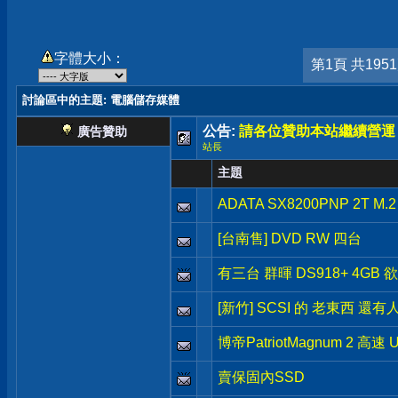
字體大小：
第1頁 共195
討論區中的主題
: 電腦儲存媒體
公告:
請各位贊助本站繼續營運
廣告贊助
站長
主題
ADATA SX8200PNP 2T M.
[台南售] DVD RW 四台
有三台 群暉 DS918+ 4GB 
[新竹] SCSI 的 老東西 還有
博帝PatriotMagnum 2 高速 
賣保固內SSD