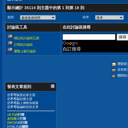
顯示總計 35114 則主題中的第 1 到第 18 則
按照:
排序:
討論區工具
在此討論區搜尋
標記此討論區已讀
訂閱此討論區
自訂搜尋
瀏覽上級討論區
瀏覽新
沒有新
關閉的
發表文章規則
您
不可以
發起新主題
您
不可以
回應主題
您
不可以
上傳附加檔案
您
不可以
編輯您的文章
vB 代碼
打開
表情圖示
打開
[IMG]
代碼
打開
HTML代碼
關閉