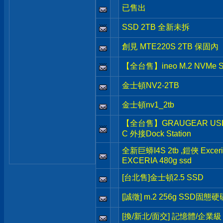
已售出
SSD 2TB 全新未拆
創見 MTE220S 2TB 保固內
【全台售】ineo M.2 NVMe 
金士頓NV2-2TB
金士頓nv1_2tb
【全台售】GRAUGEAR USB3.
C 外接Dock Station
全新巨蟒I4S 2tb ,鎧俠 Exceria
EXCERIA 480g ssd
[台北售]金士頓2.5 SSD
[誠徵] m.2 256g SSD固態硬
[換/新北/面交] 記憶體/企業級 H