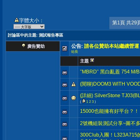
字體大小：
第1頁 共29
討論區中的主題
: 測試報告專區
公告:
請各位贊助本站繼續營運
廣告贊助
站長
主題
"MBRD" 黑白亂蓋 754 M/B 
(閒聊)DOOM3 WITH VOO
(詳細) SilverStone TJ0
(
1
2
3
)
15000也能擁有好平台？！
2號機組裝測試分享~圖不
300Club入團！L323A715