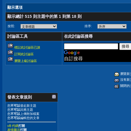
顯示選項
顯示總計 515 則主題中的第 1 到第 18 則
按照:
排序:
討論區工具
在此討論區搜尋
標記此討論區已讀
訂閱此討論區
自訂搜尋
瀏覽上級討論區
瀏覽新
沒有新
關閉的
發表文章規則
您
不可以
發起新主題
您
不可以
回應主題
您
不可以
上傳附加檔案
您
不可以
編輯您的文章
vB 代碼
打開
表情圖示
打開