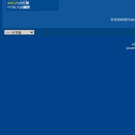
[IMG]
代碼
打開
HTML代碼
關閉
所有的時間均為G
vB
power