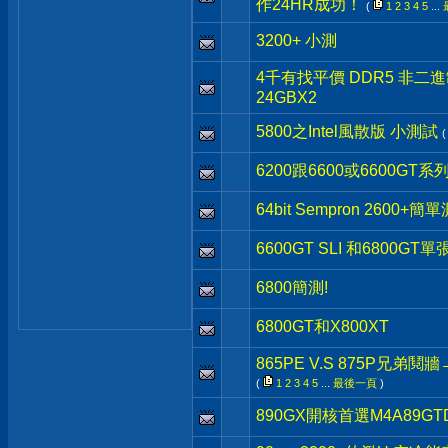
作24HR成功！
(
1
2
3
4
5
...
3200+ 小測
4千有找平價 DDR5 非二進制 Cr
24GBX2
5800之Intel風散版 小測試
6200跟6600或6600GT系
64bit Sempron 2600+簡
6600GT SLI 和6800GT
6800簡測!
6800GT和X800XT
865PE V.S 875P兄
(
1
2
3
4
5
...
最後一頁
)
890GX開核首選M4A89GT