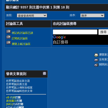
顯示總計 9357 則主題中的第 1 到第 18 則
按照:
排序:
討論區工具
在此討論區搜尋
標記此討論區已讀
訂閱此討論區
自訂搜尋
瀏覽上級討論區
瀏覽新
沒有新
關閉的
發表文章規則
您
不可以
發起新主題
您
不可以
回應主題
您
不可以
上傳附加檔案
您
不可以
編輯您的文章
vB 代碼
打開
表情圖示
打開
[IMG]
代碼
打開
HTML代碼
關閉