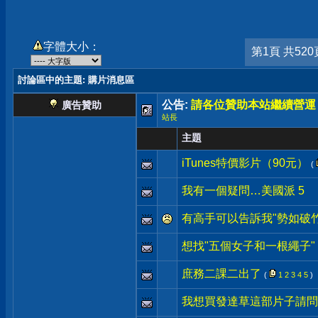
字體大小：
第1頁 共520
討論區中的主題
: 購片消息區
公告:
請各位贊助本站繼續營運
廣告贊助
站長
主題
iTunes特價影片（90元）
(
我有一個疑問…美國派 5
有高手可以告訴我"勢如破
想找"五個女子和一根繩子"
庶務二課二出了
(
1
2
3
4
5
)
我想買發達草這部片子請問