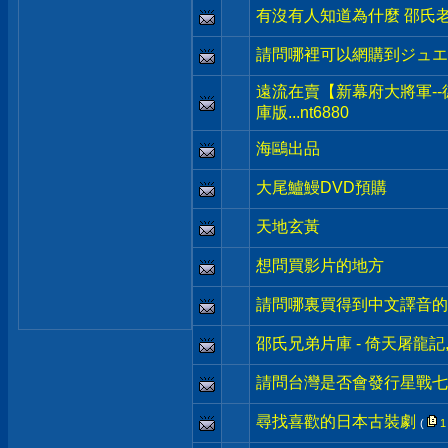
有沒有人知道為什麼 邵氏老
請問哪裡可以網購到ジュエ
遠流在賣【新幕府大將軍--
庫版...nt6880
海鷗出品
大尾鱸鰻DVD預購
天地玄黃
想問買影片的地方
請問哪裏買得到中文譯音的
邵氏兄弟片庫 - 倚天屠龍記
請問台灣是否會發行星戰七 
尋找喜歡的日本古裝劇
(
1