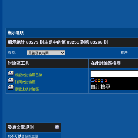
顯示選項
顯示總計 83273 則主題中的第 83251 到第 83268 則
按照:
排序:
討論區工具
在此討論區搜尋
標記此討論區已讀
訂閱此討論區
自訂搜尋
瀏覽上級討論區
發表文章規則
您
不可以
發起新主題