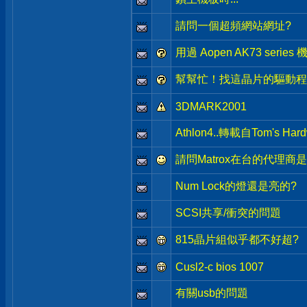
請問一個超頻網站網址?
用過 Aopen AK73 seri
幫幫忙！找這晶片的驅動程
3DMARK2001
Athlon4..轉載自Tom's Hard
請問Matrox在台的代理
Num Lock的燈還是亮的?
SCSI共享/衝突的問題
815晶片組似乎都不好超?
Cusl2-c bios 1007
有關usb的問題