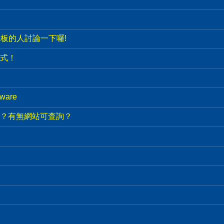
es 機板的人討論一下囉!
式！
ware
商是？有無網站可查詢？