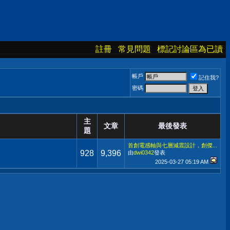
註冊
常見問題
標記討論區為已讀
帳戶
記住我?
密碼
主
文章
最後發表
題
首創電感軸與七層減震設計，創傑...
928
9,396
由
dwi0342
發表
2025-03-27
05:19 AM