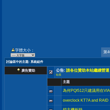
字體大小：
第4
討論區中的主題
: 系統組件
公告:
請各位贊助本站繼續營運
廣告贊助
站長
主題
為何PQI512只建議用在VI
overclock KT7A and RAID
鎖主機板時...