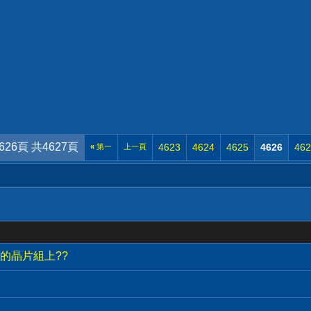
626頁 共4627頁
4623
4624
4625
4626
462
«
第一
上一頁
A的晶片組上??