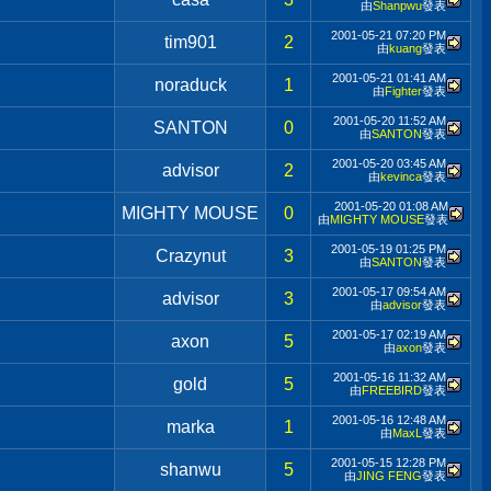
由
Shanpwu
發表
2001-05-21
07:20 PM
tim901
2
由
kuang
發表
2001-05-21
01:41 AM
noraduck
1
由
Fighter
發表
2001-05-20
11:52 AM
SANTON
0
由
SANTON
發表
2001-05-20
03:45 AM
advisor
2
由
kevinca
發表
2001-05-20
01:08 AM
MIGHTY MOUSE
0
由
MIGHTY MOUSE
發表
2001-05-19
01:25 PM
Crazynut
3
由
SANTON
發表
2001-05-17
09:54 AM
advisor
3
由
advisor
發表
2001-05-17
02:19 AM
axon
5
由
axon
發表
2001-05-16
11:32 AM
gold
5
由
FREEBIRD
發表
2001-05-16
12:48 AM
marka
1
由
MaxL
發表
2001-05-15
12:28 PM
shanwu
5
由
JING FENG
發表