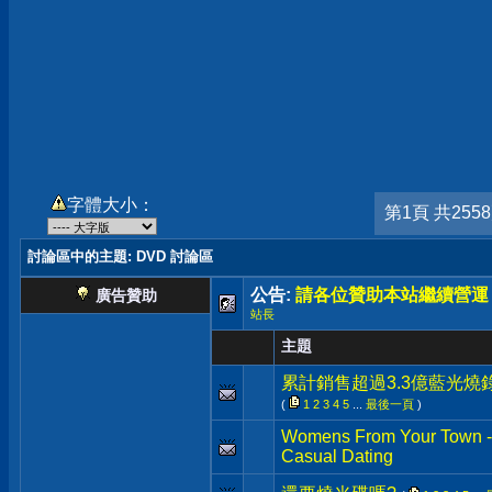
字體大小：
第1頁 共255
討論區中的主題
: DVD 討論區
公告:
請各位贊助本站繼續營運
廣告贊助
站長
主題
累計銷售超過3.3億藍光燒
(
1
2
3
4
5
...
最後一頁
)
Womens From Your Town - 
Casual Dating