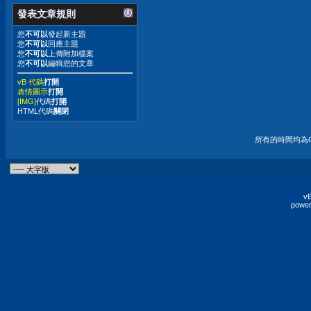
發表文章規則
您
不可以
發起新主題
您
不可以
回應主題
您
不可以
上傳附加檔案
您
不可以
編輯您的文章
vB 代碼
打開
表情圖示
打開
[IMG]
代碼
打開
HTML代碼
關閉
所有的時間均為G
vB
power