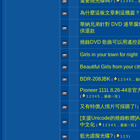
還要燒光碟嗎?
(
1
2
3
4
5
...
為什麼這板文章剩這幾篇？
華納兄弟針對 DVD 過早
供退款
燒錄DVD 歌曲可以用遙
Girls in your town for night
Beautiful Girls from your cit
BDR-208JBK
(
1
2
3
4
5
...
最
Pioneer 111L 8.26-4
(
1
2
3
4
5
...
最後一頁
)
又有特價人情片可採購了!
(
[支援Unicode的燒錄軟體]Asha
中文化
(
1
2
3
4
5
...
最後一頁
)
藍光虛擬光碟?
(
1
2
3
)