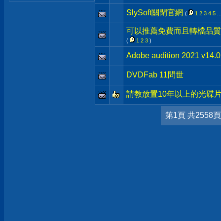
SlySoft關閉官網
(
1
2
3
4
5
..
可以推薦免費而且轉檔品質
(
1
2
3
)
Adobe audition 2021 v1
DVDFab 11問世
請教放置10年以上的光碟
第1頁 共2558頁