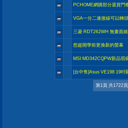
PCHOME網購部分退貨門
VGA一分二連接線可以轉
三菱 RDT262WH 無畫面
想趁開學前更換新的螢幕
MSI MD342CQPW新品瑕
[台中售]Asus VE198 19
第1頁 共1722頁