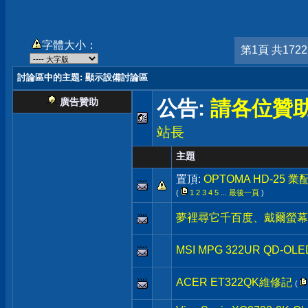
字體大小：
第1頁 共172
討論區中的主題
: 顯示設備討論區
廣告贊助
公告:
請各位贊
站長
主題
置頂:
OPTOMA HD-25 
(
1
2
3
4
5
...
最後一頁
)
夢裡尋它千百度、戴爾螢幕
MSI MPG 322UR QD-OLE
ACER ET322QK維修記
(