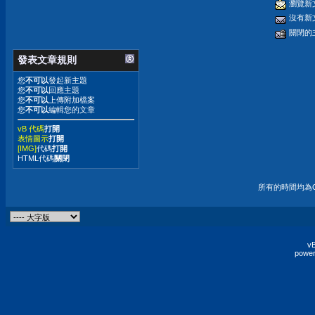
瀏覽新
沒有新
關閉的
發表文章規則
您
不可以
發起新主題
您
不可以
回應主題
您
不可以
上傳附加檔案
您
不可以
編輯您的文章
vB 代碼
打開
表情圖示
打開
[IMG]
代碼
打開
HTML代碼
關閉
所有的時間均為G
vB
power