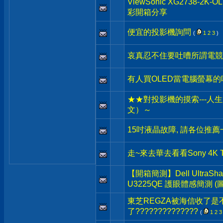
ViewSonic XG2738-
彩開箱分享
便宜的投影機詢問
(
1
2
3
)
哀真忍不住要吐嘈所謂電競螢
有人買OLED當電腦螢幕的
★★對投影機的摸索---人生第
文）～
15吋液晶故障, 請各位推薦
走~來去華去看看Sony 4K 
【開箱簡測】Dell UltraSharp
U3225QE 護眼體感簡測 (
東芝REGZA被海信收了是
了??????????????
(
1
2
3