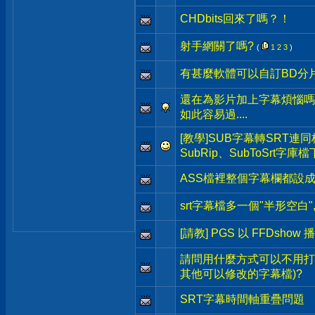
CHDbits回來了嗎？！
射手網關了嗎?
(
1
2
3
)
有甚麼軟體可以自訂BD分
還在為影片加上字幕煩惱嗎
如此容易過....
[教學]SUB字幕轉SRT連
SubRip、SubToSrt字庫
ASS檔裡整個字幕欄都設
srt字幕檔多一個"半形空白"
[請教] PGS 以 FFDshow 
請問用什麼方式可以不用打
其他可以修改的字幕檔)?
SRT字幕時間軸重疊問題