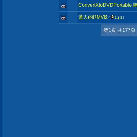
ConvertXtoDVDPorta
逝去的RMVB
(
1
2
3
)
第1頁 共177頁