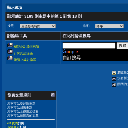
顯示選項
顯示總計 3169 則主題中的第 1 到第 18 則
按照:
排序:
討論區工具
在此討論區搜尋
標記此討論區已讀
訂閱此討論區
自訂搜尋
瀏覽上級討論區
瀏覽新
沒有新
關閉的
發表文章規則
您
不可以
發起新主題
您
不可以
回應主題
您
不可以
上傳附加檔案
您
不可以
編輯您的文章
vB 代碼
打開
表情圖示
打開