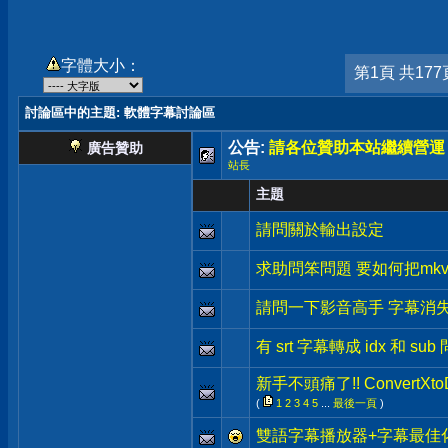
字體大小：
第1頁 共177
討論區中的主題
: 軟體字幕討論區
公告:
請各位贊助本站繼續營運
廣告贊助
站長
主題
請問關於輸出設定
求助問笨問題 要如何把mkv
請問一下影音高手 字幕消
有 srt 字幕轉成 idx 和 s
新手不頭痛了!! ConvertX
(
1
2
3
4
5
...
最後一頁
)
雙語字幕播放器+字幕最佳