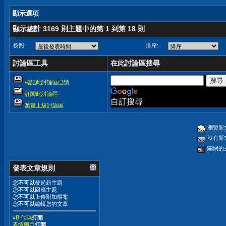
顯示選項
顯示總計 3169 則主題中的第 1 到第 18 則
按照:
排序:
討論區工具
在此討論區搜尋
標記此討論區已讀
訂閱此討論區
自訂搜尋
瀏覽上級討論區
瀏覽新
沒有新
關閉的
發表文章規則
您
不可以
發起新主題
您
不可以
回應主題
您
不可以
上傳附加檔案
您
不可以
編輯您的文章
vB 代碼
打開
表情圖示
打開