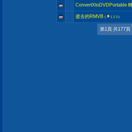
ConvertXtoDVDPorta
逝去的RMVB
(
1
2
3
)
第1頁 共177頁