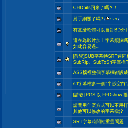
CHDbits回來了嗎？！
射手網關了嗎?
(
1
2
3
)
有甚麼軟體可以自訂BD分
還在為影片加上字幕煩惱嗎
如此容易過....
[教學]SUB字幕轉SRT連
SubRip、SubToSrt字庫
ASS檔裡整個字幕欄都設
srt字幕檔多一個"半形空白"
[請教] PGS 以 FFDshow 
請問用什麼方式可以不用打
其他可以修改的字幕檔)?
SRT字幕時間軸重疊問題