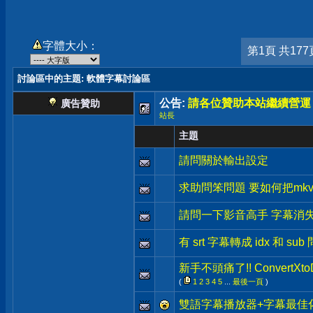
字體大小：
第1頁 共177
討論區中的主題
: 軟體字幕討論區
公告:
請各位贊助本站繼續營運
廣告贊助
站長
主題
請問關於輸出設定
求助問笨問題 要如何把mkv
請問一下影音高手 字幕消
有 srt 字幕轉成 idx 和 s
新手不頭痛了!! ConvertX
(
1
2
3
4
5
...
最後一頁
)
雙語字幕播放器+字幕最佳