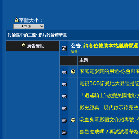
字體大小：
討論區中的主題
: 影片討論精華區
公告:
請各位贊助本站繼續營運
廣告贊助
站長
主題
家庭電影院的用途-你會跟
電視BOB諾曼地大登陸是記
「逍遙騎士]-改變美國電影
影史經典-- 現代啟示錄完
吸血鬼電影圖文介紹專號-
喜歡魔戒嗎？再試試看華格