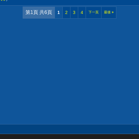
第1頁 共6頁
1
2
3
4
下一頁
最後
»