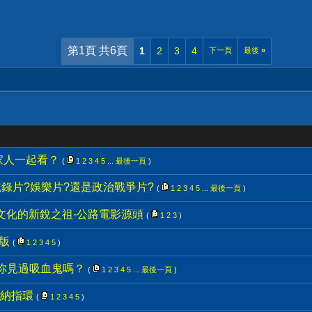
第1頁 共6頁
1
2
3
4
下一頁
最後
»
家人一起看？
(
1
2
3
4
5
...
最後一頁
)
錄片?娛樂片?還是政治戰爭片?
(
1
2
3
4
5
...
最後一頁
)
文化的新銳之祖-公路電影源頭
(
1
2
3
)
整版
(
1
2
3
4
5
)
-你見過吸血鬼嗎？
(
1
2
3
4
5
...
最後一頁
)
納指環
(
1
2
3
4
5
)