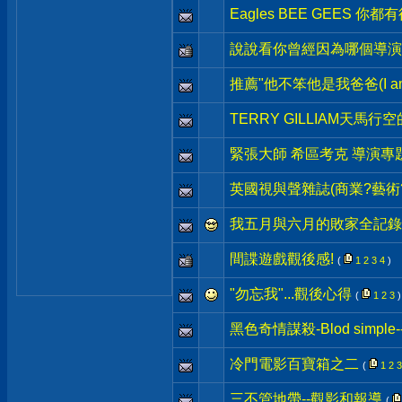
Eagles BEE GEES 你都
說說看你曾經因為哪個導演
推薦"他不笨他是我爸爸(I am 
TERRY GILLIAM天馬行
緊張大師 希區考克 導演專
英國視與聲雜誌(商業?藝術
我五月與六月的敗家全記錄 
間諜遊戲觀後感!
(
1
2
3
4
)
"勿忘我"...觀後心得
(
1
2
3
)
黑色奇情謀殺-Blod simpl
冷門電影百寶箱之二
(
1
2
3
三不管地帶--觀影和報導
(