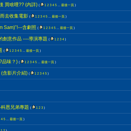
有後 買啥哩?? (內詳)
(
1
2
3
4
5
...
最後一頁
)
而去收集電影
(
1
2
3
4
5
...
最後一頁
)
Sam)"!---含劇照
(
1
2
3
4
5
...
最後一頁
)
空的創意作品 ----導演專題
(
1
2
3
4
)
題
(
1
2
3
4
5
...
最後一頁
)
?品味？)
(
1
2
3
4
5
...
最後一頁
)
(含影片介紹)
(
1
2
3
4
5
)
e--科恩兄弟專題
(
1
2
3
)
4
5
...
最後一頁
)
1
2
)