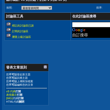
按照:
排序:
討論區工具
在此討論區搜尋
標記此討論區已讀
訂閱此討論區
自訂搜尋
瀏覽上級討論區
發表文章規則
您
不可以
發起新主題
您
不可以
回應主題
您
不可以
上傳附加檔案
您
不可以
編輯您的文章
vB 代碼
打開
表情圖示
打開
[IMG]
代碼
打開
HTML代碼
關閉