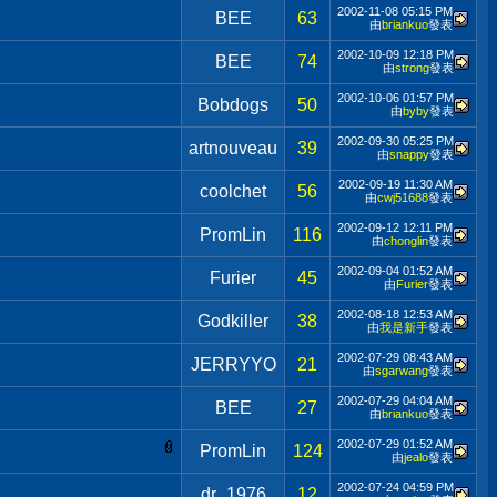
2002-11-08
05:15 PM
BEE
63
由
briankuo
發表
2002-10-09
12:18 PM
BEE
74
由
strong
發表
2002-10-06
01:57 PM
Bobdogs
50
由
byby
發表
2002-09-30
05:25 PM
artnouveau
39
由
snappy
發表
2002-09-19
11:30 AM
coolchet
56
由
cwj51688
發表
2002-09-12
12:11 PM
PromLin
116
由
chonglin
發表
2002-09-04
01:52 AM
Furier
45
由
Furier
發表
2002-08-18
12:53 AM
Godkiller
38
由
我是新手
發表
2002-07-29
08:43 AM
JERRYYO
21
由
sgarwang
發表
2002-07-29
04:04 AM
BEE
27
由
briankuo
發表
2002-07-29
01:52 AM
PromLin
124
由
jealo
發表
2002-07-24
04:59 PM
dr_1976
12