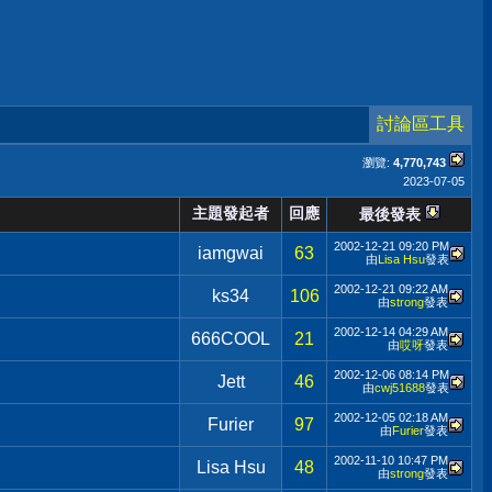
討論區工具
瀏覽:
4,770,743
2023-07-05
主題發起者
回應
最後發表
2002-12-21
09:20 PM
iamgwai
63
由
Lisa Hsu
發表
2002-12-21
09:22 AM
ks34
106
由
strong
發表
2002-12-14
04:29 AM
666COOL
21
由
哎呀
發表
2002-12-06
08:14 PM
Jett
46
由
cwj51688
發表
2002-12-05
02:18 AM
Furier
97
由
Furier
發表
2002-11-10
10:47 PM
Lisa Hsu
48
由
strong
發表