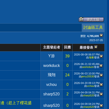
討論區工具
瀏覽:
4,785,609
2023-07-05
主題發起者
回應
最後發表
2026-08-08
06:07 PM
Y游
39
由
海豹
發表
2026-06-21
02:45 AM
workduck
0
由
workduck
發表
2026-06-03
10:00 PM
飛翔
24
由
jerry20530
發表
2026-04-20
09:13 PM
vchou
0
由
vchou
發表
2026-04-09
04:31 PM
sharp520
2
由
sharp520
發表
居周邊（趕上了櫻花盛
2026-04-09
04:24 PM
sharp520
0
由
sharp520
發表