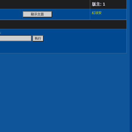
版主: 1
紅頭安
尋
: