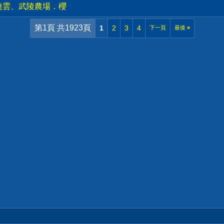
燒雲、武陵農場．櫻
第1頁 共1923頁
1
2
3
4
下一頁
最後
»