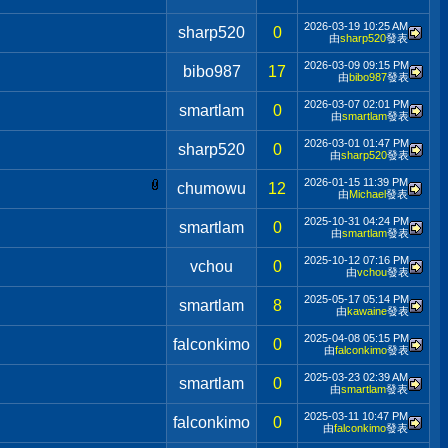
2026-03-19
10:25 AM
sharp520
0
由
sharp520
發表
2026-03-09
09:15 PM
bibo987
17
由
bibo987
發表
2026-03-07
02:01 PM
smartlam
0
由
smartlam
發表
2026-03-01
01:47 PM
sharp520
0
由
sharp520
發表
2026-01-15
11:39 PM
chumowu
12
由
Michael
發表
2025-10-31
04:24 PM
smartlam
0
由
smartlam
發表
2025-10-12
07:16 PM
vchou
0
由
vchou
發表
2025-05-17
05:14 PM
smartlam
8
由
kawaine
發表
2025-04-08
05:15 PM
falconkimo
0
由
falconkimo
發表
2025-03-23
02:39 AM
smartlam
0
由
smartlam
發表
2025-03-11
10:47 PM
falconkimo
0
由
falconkimo
發表