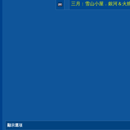
三月：雪山小屋．銀河＆火
顯示選項