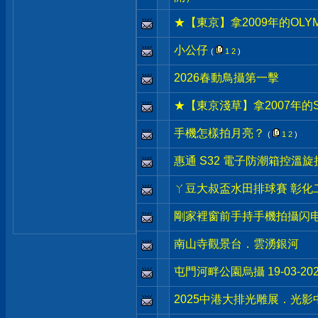
★【東京】拿2009年的OLYM
小公仔
(
1
2
)
2026春動鳥攝第一擊
★【東京淺草】拿2007年的S
手機怎樣拍月亮？
(
1
2
)
惠通 S32 電子防潮箱控溫
ㄚ豆大叔盃水田排球賽 彰化二林 
剛家裡窗前手持手機拍攝闪电
南山寺觀景台．雲湧銀河
屯門河畔公園烏攝 19-03-202
2025中港大排光雕展．光