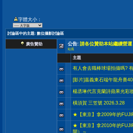
字體大小：
討論區中的主題
: 數位攝影討論區
公告:
請各位贊助本站繼續營運
廣告贊助
站長
主題
有人會去職棒球場拍攝嗎? 
[影片]嘉義東石端午龍舟賽4
楊丞琳代言克蘭詩蘋果光彩
橫須賀 三笠號 2026.3.28
★【東京】拿2009年的FUJ
★【東京】拿2010年的FUJ
開）～