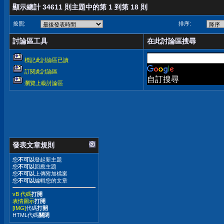
顯示總計 34611 則主題中的第 1 到第 18 則
按照:
排序:
討論區工具
在此討論區搜尋
標記此討論區已讀
訂閱此討論區
自訂搜尋
瀏覽上級討論區
發表文章規則
您
不可以
發起新主題
您
不可以
回應主題
您
不可以
上傳附加檔案
您
不可以
編輯您的文章
vB 代碼
打開
表情圖示
打開
[IMG]
代碼
打開
HTML代碼
關閉