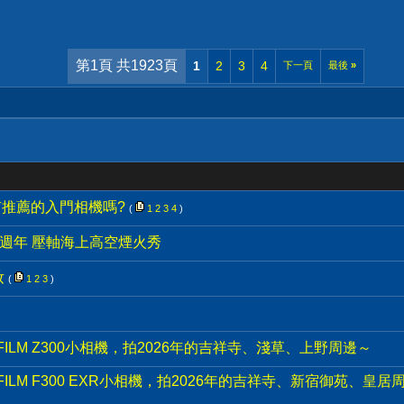
第1頁 共1923頁
1
2
3
4
下一頁
最後
»
有推薦的入門相機嗎?
(
1
2
3
4
)
0週年 壓軸海上高空煙火秀
妝
(
1
2
3
)
IFILM Z300小相機，拍2026年的吉祥寺、淺草、上野周邊～
IFILM F300 EXR小相機，拍2026年的吉祥寺、新宿御苑、皇