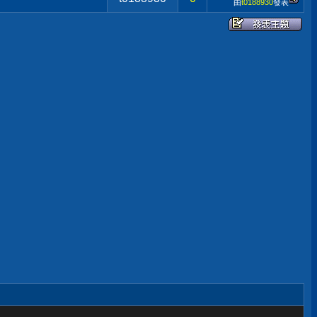
由
t0188930
發表