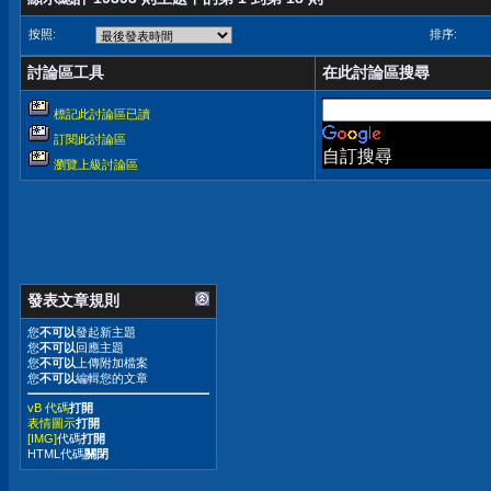
按照:
排序:
討論區工具
在此討論區搜尋
標記此討論區已讀
訂閱此討論區
自訂搜尋
瀏覽上級討論區
發表文章規則
您
不可以
發起新主題
您
不可以
回應主題
您
不可以
上傳附加檔案
您
不可以
編輯您的文章
vB 代碼
打開
表情圖示
打開
[IMG]
代碼
打開
HTML代碼
關閉