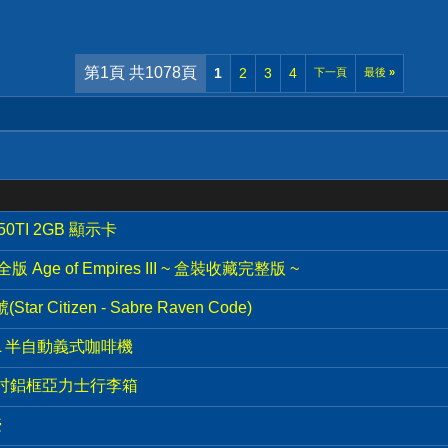
第1頁 共1078頁
1
2
3
4
下一頁
最後
»
50TI 2GB 顯示卡
Age of Empires III ~ 盒裝收藏完整版 ~
r Citizen - Sabre Raven Code)
40XL 半自動義式咖啡機
9吋鋁框亞力士行李箱
壺