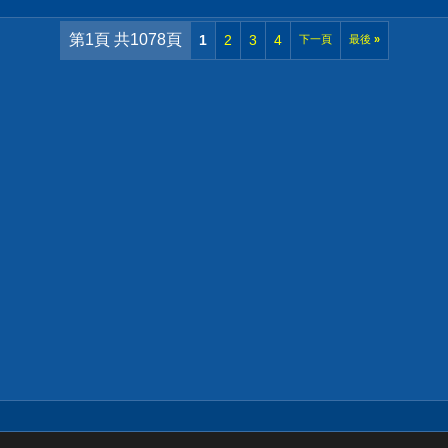
第1頁 共1078頁
1
2
3
4
下一頁
最後
»