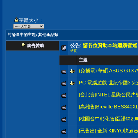
字體大小：
討論區中的主題
: 其他產品類
公告:
請各位贊助本站繼續營運
廣告贊助
站長
主題
(免插電) 華碩 ASUS GTX7
PC 電腦遊戲 世紀帝國3 完全版 
[台北賣]INTEL 星際公民序號(Sta
[高雄售]Breville BES8
[桃園台中彰化售]亞諾納2
[已售出] 全新 KINYO快煮