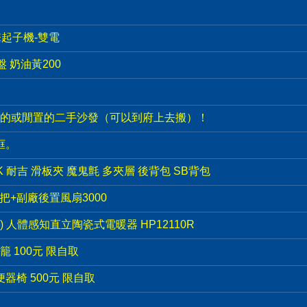
衝擊起子機-雙電
盤 奶油黃200
的或閒置的二手沙發（可以到府上去搬）！
框。
PACK 耐吉 滑板夾 魔鬼氈 多夾層 後背包 SB背包
手把+副廠後置風扇3000
e) 人體感知直立陶瓷式電暖器 HP12110R
 100元 限自取
器椅 500元 限自取