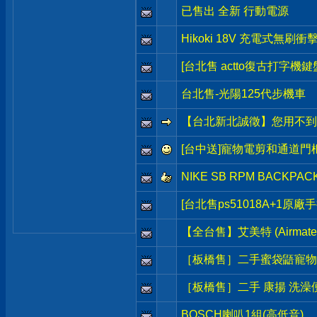
已售出 全新 行動電源
Hikoki 18V 充電式無刷
[台北售 actto復古打字機鍵
台北售-光陽125代步機車
【台北新北誠徵】您用不到
[台中送]寵物電剪和通道門
NIKE SB RPM BACK
[台北售ps51018A+1原廠
【全台售】艾美特 (Airmat
［板橋售］二手蜜袋鼯寵物籠
［板橋售］二手 康揚 洗澡便
BOSCH喇叭1組(高低音)