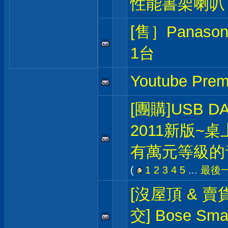
性能書架喇叭
[售］Panas
1台
Youtube P
[團購]USB DAC
2011新版~
有萬元等級的
(
1
2
3
4
5
...
最後
[沒屋頂 & 賣
交] Bose Sma