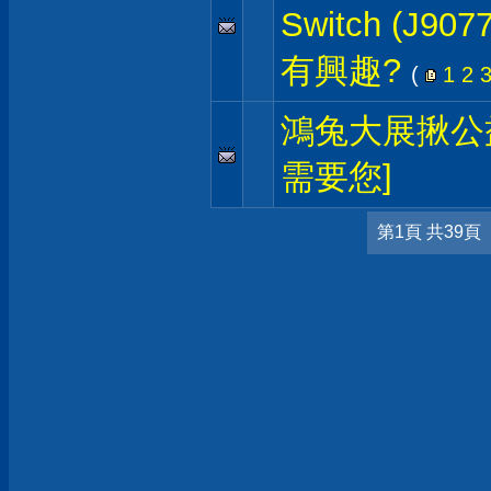
Switch (J9
有興趣?
(
1
2
鴻兔大展揪公
需要您]
第1頁 共39頁