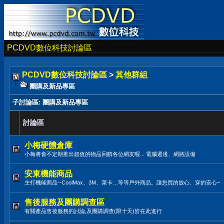
PCDVD數位科技討論區
PCDVD數位科技討論區
>
其他群組
團購及新品專區
子討論區
: 團購及新品專區
討論區
小梅硬體倉庫
小梅將會不定期推出超值的物品回饋各位網友喔... 電腦週邊、網路設備
安東機能商品
主打機能商品--CoolMax、3M、萊卡…等等戶外商品。讓您買的放心、穿的安心~
售後服務及團購調查區
有關產品售後服務的討論,及團購調查(限十天)皆在此進行