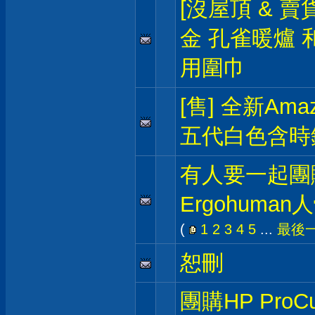
[沒屋頂 & 賣
金 孔雀暖爐 
用圍巾
[售] 全新Amazo
五代白色含時
有人要一起團
Ergohuma
(
1
2
3
4
5
...
最後
恕刪
團購HP ProCu