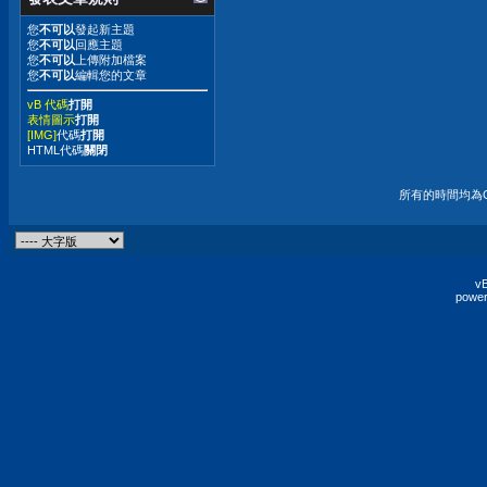
您
不可以
發起新主題
您
不可以
回應主題
您
不可以
上傳附加檔案
您
不可以
編輯您的文章
vB 代碼
打開
表情圖示
打開
[IMG]
代碼
打開
HTML代碼
關閉
所有的時間均為G
vB
power