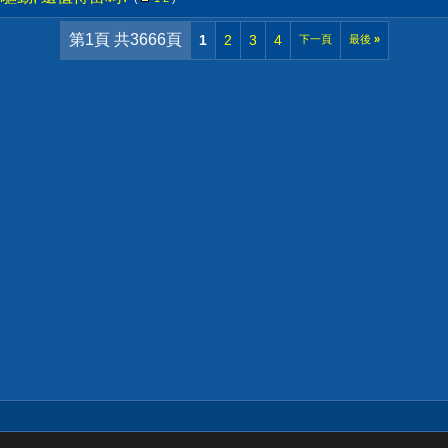
第1頁 共3666頁
1
2
3
4
下一頁
最後
»