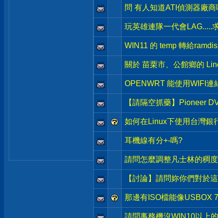
問 有人知道ATI偵測器廠商
玩英雄連隊一代會LAG.....
WIN11 的 temp 轉給ramdis
關於 苗栗市、公館鄉的 Lin
OPENWRT 能使用WIFI
【請隔空抓藥】Pioneer
如何在Linux下使用台灣
耳機線有分+-嗎?
請問怎麼調整凡士林的稠度
【討論】請問妳你們對於這
那邊有ISO檔能像USBOX 
請問事務機沒WIN10以上的