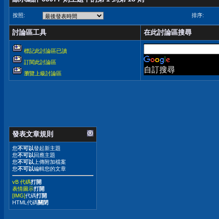
按照:
排序:
討論區工具
在此討論區搜尋
標記此討論區已讀
訂閱此討論區
自訂搜尋
瀏覽上級討論區
發表文章規則
您
不可以
發起新主題
您
不可以
回應主題
您
不可以
上傳附加檔案
您
不可以
編輯您的文章
vB 代碼
打開
表情圖示
打開
[IMG]
代碼
打開
HTML代碼
關閉