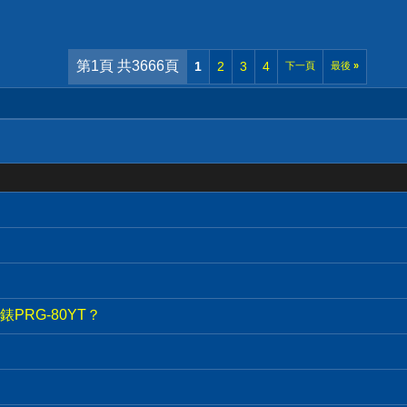
第1頁 共3666頁
1
2
3
4
下一頁
最後
»
PRG-80YT？