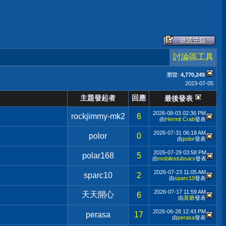
討論區工具
瀏覽:
4,770,249
2023-07-05
主題發起者
回應
最後發表
2026-08-03
02:36 PM
rockjimmy-mk2
6
由
Hermit Crab
發表
2026-07-31
06:18 AM
polor
0
由
polor
發表
2026-07-29
03:58 PM
polar168
5
由
mobilestubsars
發表
2026-07-23
11:05 AM
sparc10
2
由
sparc10
發表
2026-07-17
11:59 AM
天天開心
6
由
莫爺
發表
2026-06-28
12:43 PM
perasa
17
由
perasa
發表