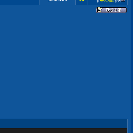
由
workduck
發表