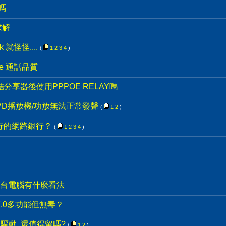
嗎
求解
k 就怪怪....
(
1
2
3
4
)
e 通話品質
連結分享器後使用PPPOE RELAY嗎
 DVD播放機/功放無法正常發聲
(
1
2
)
銀行的網路銀行？
(
1
2
3
4
)
台電腦有什麼看法
7.0多功能但無毒？
驅動, 還值得留嗎?
(
1
2
)