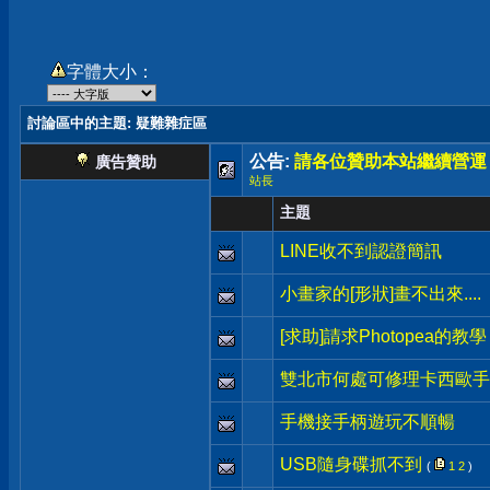
字體大小：
討論區中的主題
: 疑難雜症區
公告:
請各位贊助本站繼續營運
廣告贊助
站長
主題
LINE收不到認證簡訊
小畫家的[形狀]畫不出來....
[求助]請求Photopea的教學
雙北市何處可修理卡西歐手錶
手機接手柄遊玩不順暢
USB隨身碟抓不到
(
1
2
)