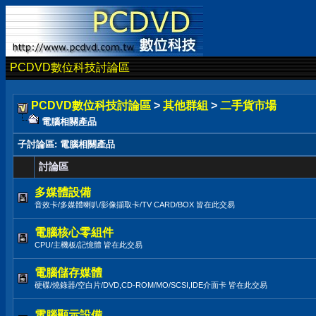
PCDVD數位科技討論區
PCDVD數位科技討論區
>
其他群組
>
二手貨市場
電腦相關產品
子討論區
: 電腦相關產品
討論區
多媒體設備
音效卡/多媒體喇叭/影像擷取卡/TV CARD/BOX 皆在此交易
電腦核心零組件
CPU/主機板/記憶體 皆在此交易
電腦儲存媒體
硬碟/燒錄器/空白片/DVD,CD-ROM/MO/SCSI,IDE介面卡 皆在此交易
電腦顯示設備