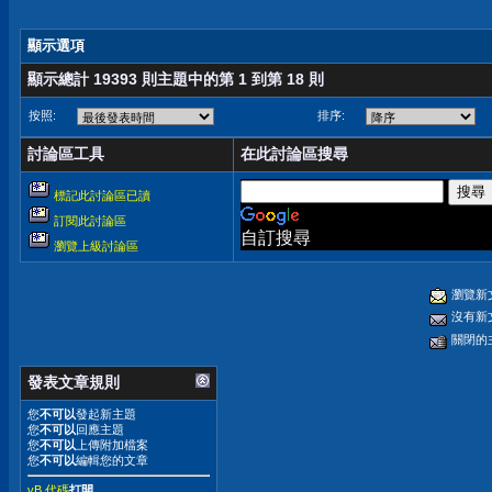
顯示選項
顯示總計 19393 則主題中的第 1 到第 18 則
按照:
排序:
討論區工具
在此討論區搜尋
標記此討論區已讀
訂閱此討論區
自訂搜尋
瀏覽上級討論區
瀏覽新
沒有新
關閉的
發表文章規則
您
不可以
發起新主題
您
不可以
回應主題
您
不可以
上傳附加檔案
您
不可以
編輯您的文章
vB 代碼
打開