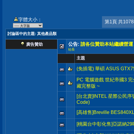
字體大小：
第1頁 共107
討論區中的主題
: 其他產品類
公告:
請各位贊助本站繼續營運
廣告贊助
站長
主題
(免插電) 華碩 ASUS GTX7
PC 電腦遊戲 世紀帝國3 完全版 A
藏完整版 ~
[台北賣]INTEL 星際公民序號(Sta
Code)
[高雄售]Breville BES8
[桃園台中彰化售]亞諾納2