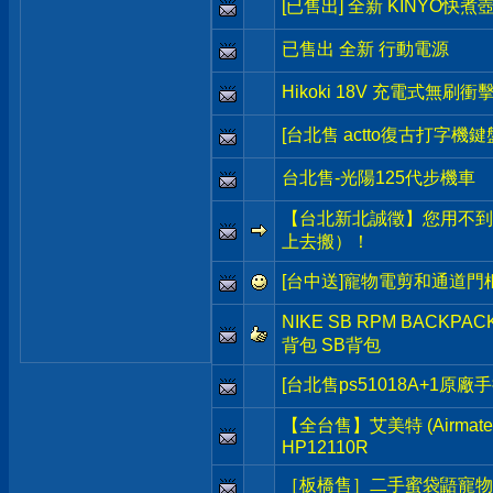
[已售出] 全新 KINYO快煮
已售出 全新 行動電源
Hikoki 18V 充電式無刷
[台北售 actto復古打字機鍵
台北售-光陽125代步機車
【台北新北誠徵】您用不到
上去搬）！
[台中送]寵物電剪和通道門
NIKE SB RPM BACKP
背包 SB背包
[台北售ps51018A+1原廠
【全台售】艾美特 (Airma
HP12110R
［板橋售］二手蜜袋鼯寵物籠