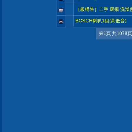
［板橋售］二手 康揚 洗澡便
BOSCH喇叭1組(高低音)
第1頁 共1078頁