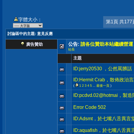
字體大小：
第1頁 共177
討論區中的主題
: 意見反應
公告:
請各位贊助本站繼續營運
廣告贊助
站長
主題
ID:jerry20530 ，公然
ID:Hermit Crab，散
(
1
2
3
4
5
...
最後一頁
)
ID:pcdvd.02@hotma
Error Code 502
ID:Adsmt，於七嘴八舌異
ID:aquafish，於七嘴八