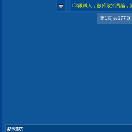
ID:銀鐵人，散佈政治言論
第1頁 共177頁
顯示選項