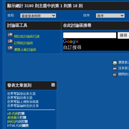
顯示總計 3180 則主題中的第 1 到第 18 則
按照:
排序:
討論區工具
在此討論區搜尋
標記此討論區已讀
訂閱此討論區
自訂搜尋
瀏覽上級討論區
瀏覽新
沒有新
關閉的
發表文章規則
您
不可以
發起新主題
您
不可以
回應主題
您
不可以
上傳附加檔案
您
不可以
編輯您的文章
vB 代碼
打開
表情圖示
打開
[IMG]
代碼
打開
HTML代碼
關閉