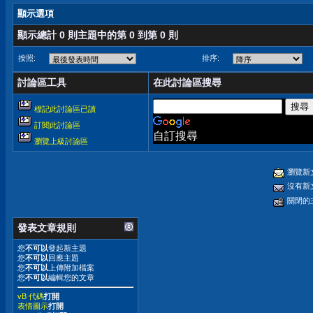
顯示選項
顯示總計 0 則主題中的第 0 到第 0 則
按照:
排序:
討論區工具
在此討論區搜尋
標記此討論區已讀
訂閱此討論區
自訂搜尋
瀏覽上級討論區
瀏覽新
沒有新
關閉的
發表文章規則
您
不可以
發起新主題
您
不可以
回應主題
您
不可以
上傳附加檔案
您
不可以
編輯您的文章
vB 代碼
打開
表情圖示
打開