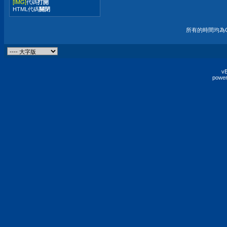
[IMG]
代碼
打開
HTML代碼
關閉
所有的時間均為G
vB
power