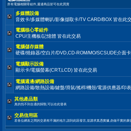
所有電腦相關零組件,週邊商品皆可在此買賣
多媒體設備
音效卡/多媒體喇叭/影像擷取卡/TV CARD/BOX 皆在此
電腦核心零組件
CPU/主機板/記憶體 皆在此交易
電腦儲存媒體
硬碟/燒錄器/空白片/DVD,CD-ROM/MO/SCSI,IDE介
電腦顯示設備
顯示卡/電腦螢幕(CRT,LCD) 皆在此交易
電腦週邊/網路設備
網路設備/散熱設備/鍵盤/滑鼠/搖桿/機殼/電源供應器/印
其他產品類
真的找不到合適的歸類,可以在此發表
交易信用區
若各位網友之間的交易有不滿的地方,請到此區發言,並講求真憑實據,勿做不實的廣