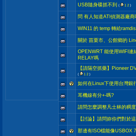
USB隨身碟抓不到
(
1
2
)
問 有人知道ATI偵測器廠商
WIN11 的 temp 轉給ramdis
關於 苗栗市、公館鄉的 Lin
OPENWRT 能使用WIFI
RELAY嗎
【請隔空抓藥】Pioneer
(
1
2
)
如何在Linux下使用台灣
耳機線有分+-嗎?
請問怎麼調整凡士林的稠度
【討論】請問妳你們對於這
那邊有ISO檔能像USBOX 