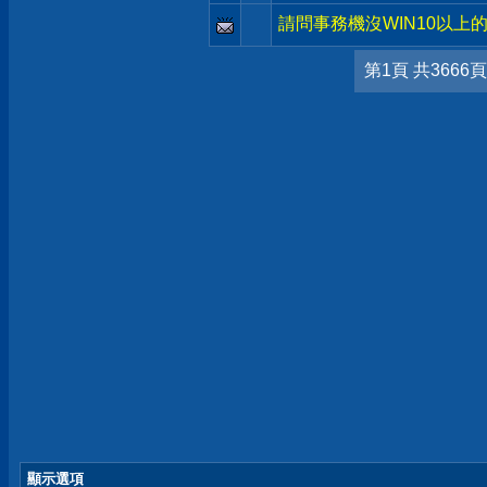
請問事務機沒WIN10以上的
第1頁 共3666頁
顯示選項