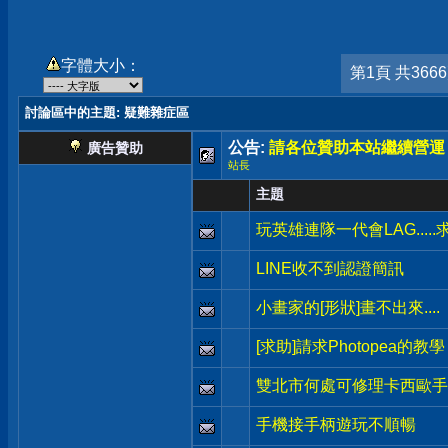
字體大小：
第1頁 共366
討論區中的主題
: 疑難雜症區
公告:
請各位贊助本站繼續營運
廣告贊助
站長
主題
玩英雄連隊一代會LAG.....
LINE收不到認證簡訊
小畫家的[形狀]畫不出來....
[求助]請求Photopea的教學
雙北市何處可修理卡西歐手錶
手機接手柄遊玩不順暢