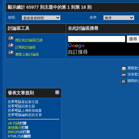
顯示總計 65977 則主題中的第 1 到第 18 則
按照:
排序:
討論區工具
在此討論區搜尋
標記此討論區已讀
訂閱此討論區
自訂搜尋
瀏覽上級討論區
瀏覽新
沒有新
關閉的
發表文章規則
您
不可以
發起新主題
您
不可以
回應主題
您
不可以
上傳附加檔案
您
不可以
編輯您的文章
vB 代碼
打開
表情圖示
打開
[IMG]
代碼
打開
HTML代碼
關閉