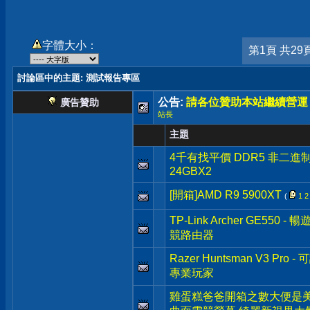
字體大小：
第1頁 共29
討論區中的主題
: 測試報告專區
公告:
請各位贊助本站繼續營運
廣告贊助
站長
主題
4千有找平價 DDR5 非二進制 Cru
24GBX2
[開箱]AMD R9 5900XT
(
1
2
TP-Link Archer GE550 
競路由器
Razer Huntsman V3 
專業玩家
雞蛋糕爸爸開箱之數大便是美 G