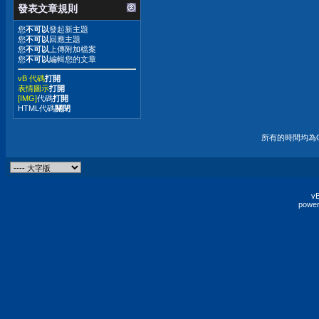
發表文章規則
您
不可以
發起新主題
您
不可以
回應主題
您
不可以
上傳附加檔案
您
不可以
編輯您的文章
vB 代碼
打開
表情圖示
打開
[IMG]
代碼
打開
HTML代碼
關閉
所有的時間均為G
vB
power