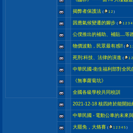
揭弊者保護法
(
1
2
)
因應氣候變遷的腳步
(
1
2
3
4
公僕推出的補助、補貼....等
物價波動，民眾最有感!!
(
1
死刑:科技、法律的演進
(
1
2
中華民國-衛生福利部對全民
《無事蘿蔔坑》
全國各級學校共同校訓
2021-12-18 核四終於能開
中華民國 - 電動公車的未來
大罷免，大烙賽
(
1
2
3
4
5
)