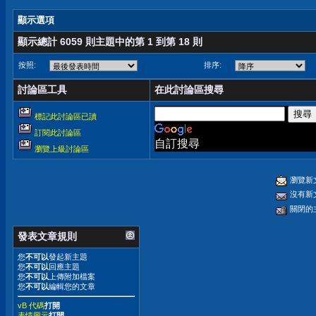
顯示選項
顯示總計 6059 則主題中的第 1 到第 18 則
按照:
排序:
討論區工具
在此討論區搜尋
標記此討論區已讀
訂閱此討論區
自訂搜尋
瀏覽上級討論區
瀏覽新
沒有新
關閉的
發表文章規則
您
不可以
發起新主題
您
不可以
回應主題
您
不可以
上傳附加檔案
您
不可以
編輯您的文章
vB 代碼
打開
表情圖示
打開