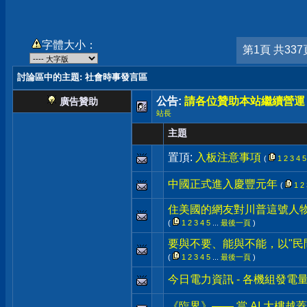
字體大小：
第1頁 共337
討論區中的主題
: 社會時事發言區
公告:
請各位贊助本站繼續營運
廣告贊助
站長
主題
置頂:
入板注意事項
(
1
2
3
4
5
中國正式進入慶豐元年
(
1
2
住美國的網友對川普這號人
(
1
2
3
4
5
...
最後一頁
)
要與不要、能與不能，以"民
(
1
2
3
4
5
...
最後一頁
)
今日電力資訊 - 各機組發電
《臨界》—— 當 AI 大樓