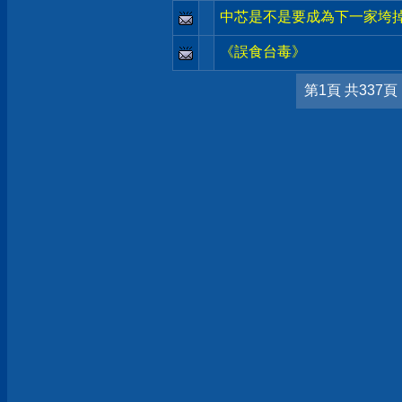
中芯是不是要成為下一家垮
《誤食台毒》
第1頁 共337頁