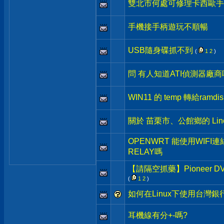
雙北市何處可修理卡西歐手錶
手機接手柄遊玩不順暢
USB隨身碟抓不到
(
1
2
)
問 有人知道ATI偵測器廠商
WIN11 的 temp 轉給ramdis
關於 苗栗市、公館鄉的 Lin
OPENWRT 能使用WIFI
RELAY嗎
【請隔空抓藥】Pioneer
(
1
2
)
如何在Linux下使用台灣
耳機線有分+-嗎?