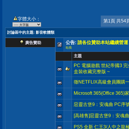
字體大小：
第1頁 共54
討論區中的主題
: 影音軟體類
公告:
請各位贊助本站繼續營運
廣告贊助
站長
主題
PC 電腦遊戲 世紀帝國3 完全版 Ag
盒裝收藏完整版 ~
徵NETFLIX高級會員團購
Microsoft 365(Office 3
惡靈古堡9：安魂曲 PC序
[高雄售]惡靈古堡9：安魂曲
PS5 全新 仁王3/人中之龍