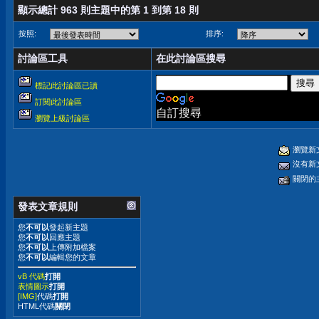
顯示總計 963 則主題中的第 1 到第 18 則
按照:
排序:
討論區工具
在此討論區搜尋
標記此討論區已讀
訂閱此討論區
自訂搜尋
瀏覽上級討論區
瀏覽新
沒有新
關閉的
發表文章規則
您
不可以
發起新主題
您
不可以
回應主題
您
不可以
上傳附加檔案
您
不可以
編輯您的文章
vB 代碼
打開
表情圖示
打開
[IMG]
代碼
打開
HTML代碼
關閉