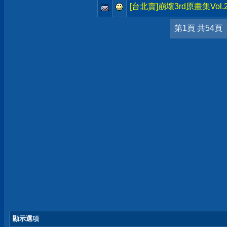
[台北賣]崩壞3rd原畫集Vol
第1頁 共54頁
顯示選項