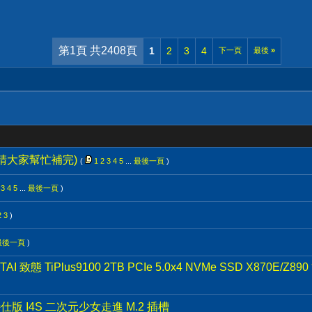
第1頁 共2408頁
1
2
3
4
下一頁
最後
»
(請大家幫忙補完)
(
1
2
3
4
5
...
最後一頁
)
3
4
5
...
最後一頁
)
2
3
)
最後一頁
)
致態 TiPlus9100 2TB PCIe 5.0x4 NVMe SSD X870E/
 特仕版 I4S 二次元少女走進 M.2 插槽