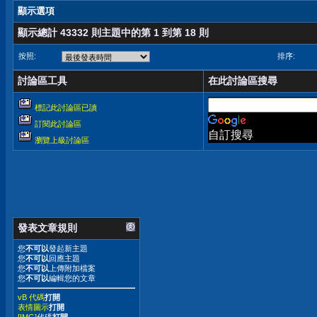
顯示選項
顯示總計 43332 則主題中的第 1 到第 18 則
按照:
排序:
討論區工具
在此討論區搜尋
標記此討論區已讀
訂閱此討論區
自訂搜尋
瀏覽上級討論區
發表文章規則
您
不可以
發起新主題
您
不可以
回應主題
您
不可以
上傳附加檔案
您
不可以
編輯您的文章
vB 代碼
打開
表情圖示
打開
[IMG]
代碼
打開