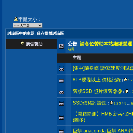
字體大小：
討論區中的主題
: 儲存媒體討論區
公告:
請各位贊助本站繼續營運
廣告贊助
站長
主題
[集中]隨身碟 讀/寫速度測試
8TB硬碟以上 價格紀錄
(
1
2
舊版SSD 照片懷舊@@
(
1
SSD價格討論區
(
1
2
3
4
5
...
【開箱簡測】HMB 新兵~ZHITAI 
(圖多)
巨蟒 anacomda 巨蟒 ANA