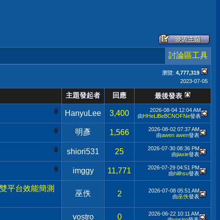
討論區工具
瀏覽:
4,777,319
2023-07-05
主題發起者
回應
最後發表
2026-08-04
12:04 AM
HanyuLee
3,400
由
HHeLiBeBCNOFNe
發表
2026-08-02
07:37 AM
明彥
1,566
由
awen awen
發表
2026-07-30
08:36 PM
shiori531
25
由
jiaxie
發表
2026-07-29
04:51 PM
imggy
11,771
由
hillhsu
發表
Z890 雙平台效能簡測
2026-07-08
05:51 AM
巫佚
2
由
巫佚
發表
2026-06-22
10:11 AM
vostro
0
由
vostro
發表