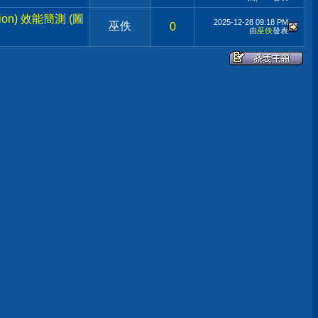
ion) 效能簡測 (圖
2025-12-28
09:18 PM
巫佚
0
由
巫佚
發表