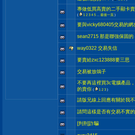
專做低買高賣的二手顯卡賣家be
(
1
2
3
4
5
...
最後一頁
)
要與vicky680405交易的
sean2715 那是聯強保固的
way0322 交易失信
要賣給zxc123888要三思
交易被放鴿子
不要再這裡買3c電腦產品
的賣你
(
1
2
3
)
請版兄線上回應有關於我不
請問這樣是否有交易不實的
[判刑]詐騙