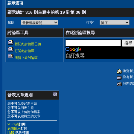
顯示選項
顯示總計 316 則主題中的第 19 到第 36 則
按照:
排序:
討論區工具
在此討論區搜尋
標記此討論區已讀
訂閱此討論區
自訂搜尋
瀏覽上級討論區
瀏覽新
沒有新
關閉的
發表文章規則
您
不可以
發起新主題
您
不可以
回應主題
您
不可以
上傳附加檔案
您
不可以
編輯您的文章
vB 代碼
打開
表情圖示
打開
[IMG]
代碼
打開