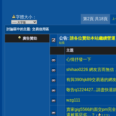
字體大小：
第2頁 共18頁
上
討論區中的主題
: 交易信用區
公告:
請各位贊助本站繼續營運
廣告贊助
站長
主題
心情抒發一下
shihao0226 網友言而
有與390hjk89交易過的網
敬告q1224427...請盡快退
wzg111
賣家gig5566約面交p
還被罵惡劣…？
(
1
2
3
)