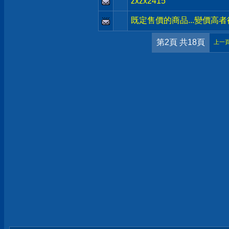
zxzx2415
既定售價的商品...變價高者
第2頁 共18頁
上一