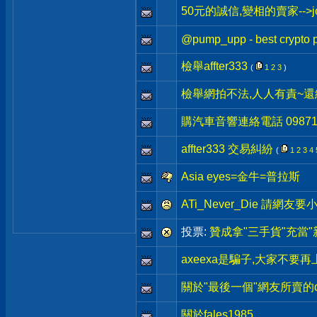
50元的誠信,變相的賣家-->joh
@pump_upp - best crypto p
檢舉affter333
(
1
2
3
)
檢舉網拍不法,人人有責~還
購汽車音響連絡電話 09871
affter333 交易糾紛
(
1
2
3
4
Asia eyes=金牛=普拉斯
ATi_Never_Die 請網
投票:
贊成拿"三手貨"充當"
axeexa是騙子,大家不要
關於"最後一個"網友所賣的dfi
關於fales1985