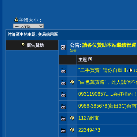
字體大小：
討論區中的主題
: 交易信用區
公告:
請各位贊助本站繼續營運
廣告贊助
站長
主題
"二手買賣" 請你自重!!!
(
1
"白色萬寶路"，此人誠信不佳
0931190657......妳好樣的
0986-385678(藍田
1127網友
22349473