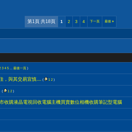
第1頁 共18頁
1
2
3
4
下一頁
最後
»
2
3
4
5
...
最後一頁
)
，與其交易宜慎....
(
1
2
)
！
(
1
2
)
3C)台南市收購液晶電視回收電腦主機買賣數位相機收購筆記型電腦