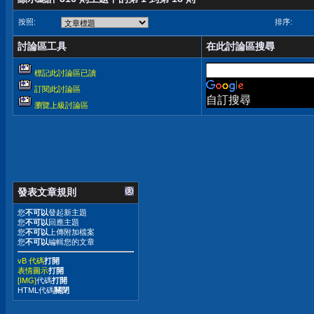
按照:
排序:
討論區工具
在此討論區搜尋
標記此討論區已讀
訂閱此討論區
自訂搜尋
瀏覽上級討論區
發表文章規則
您
不可以
發起新主題
您
不可以
回應主題
您
不可以
上傳附加檔案
您
不可以
編輯您的文章
vB 代碼
打開
表情圖示
打開
[IMG]
代碼
打開
HTML代碼
關閉