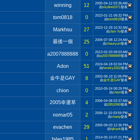
2005-04-12
03:36 AM
winning
12
由
skyline0371
發表
2023-01-21
09:32 PM
tom0818
0
由
tom0818
發表
2023-12-29
10:32 AM
Markhsu
27
由
Jiun Yu
發表
2006-07-08
12:24 AM
最後一個
25
由
chauryun
發表
2013-02-03
09:03 AM
a2007888888
0
由
a2007888888
發表
2024-04-18
02:04 PM
Adon
51
由
hendry2002
發表
2002-06-19
11:09 PM
金牛是GAY
8
由
金牛是GAY
發表
2010-05-24
08:29 PM
chion
0
由
chion
發表
2006-04-08
03:37 AM
2005幸運草
4
由
2852090
發表
2006-11-10
03:59 PM
nomar05
2
由
chanp
發表
2005-09-03
12:36 PM
evachen
29
由
hjfrank
發表
2014-05-10
07:21 PM
fales1985
1