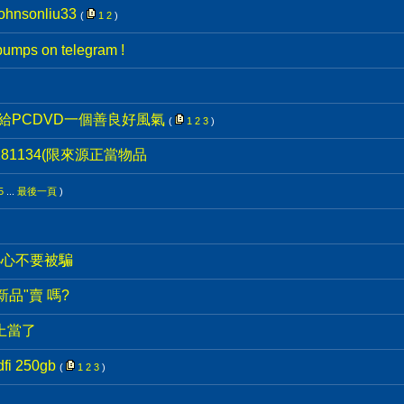
nsonliu33
(
1
2
)
umps on telegram !
給PCDVD一個善良好風氣
(
1
2
3
)
81134(限來源正當物品
5
...
最後一頁
)
友要小心不要被騙
新品"賣 嗎?
再上當了
 250gb
(
1
2
3
)