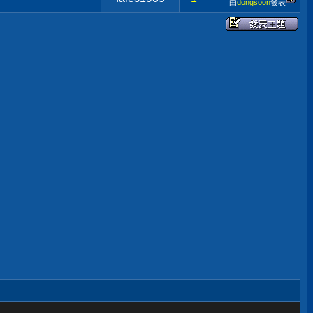
由
dongsoon
發表