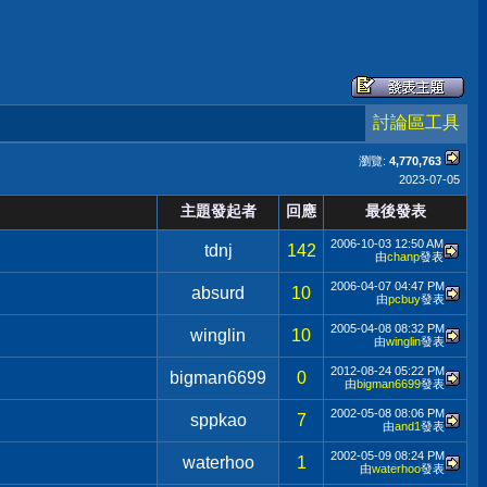
討論區工具
瀏覽:
4,770,763
2023-07-05
主題發起者
回應
最後發表
2006-10-03
12:50 AM
tdnj
142
由
chanp
發表
2006-04-07
04:47 PM
absurd
10
由
pcbuy
發表
2005-04-08
08:32 PM
winglin
10
由
winglin
發表
2012-08-24
05:22 PM
bigman6699
0
由
bigman6699
發表
2002-05-08
08:06 PM
sppkao
7
由
and1
發表
2002-05-09
08:24 PM
waterhoo
1
由
waterhoo
發表