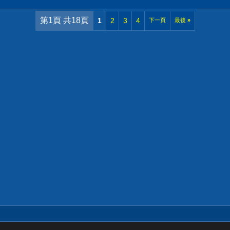
第1頁 共18頁
1
2
3
4
下一頁
最後
»