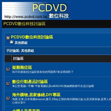
PCDVD數位科技討論區
PCDVD數位科技討論區
其他群組
子討論區
: 其他群組
討論區
疑難雜症區
找不到適當的討論區發表你的問題嗎?來這裡就對了
數位行動產品討論區
筆記型電腦 / 手機/ 平板電腦以及wifi/3G/4G無線網路都可在這討論喔
海外購物,居家修繕,DIY專區
淘寶,京東,日本美國amazon,樂天,EBay之類的海外購物討論,以及居家裝修,是男
心得分享!!!