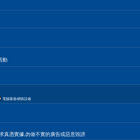
活動
電腦週邊/網路設備
求真憑實據,勿做不實的廣告或惡意毀謗