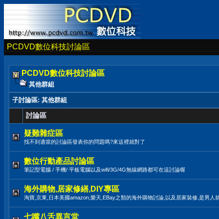
PCDVD數位科技討論區
PCDVD數位科技討論區
其他群組
子討論區
: 其他群組
討論區
疑難雜症區
找不到適當的討論區發表你的問題嗎?來這裡就對了
數位行動產品討論區
筆記型電腦 / 手機/ 平板電腦以及wifi/3G/4G無線網路都可在這討論喔
海外購物,居家修繕,DIY專區
淘寶,京東,日本美國amazon,樂天,EBay之類的海外購物討論,以及居家裝修,是男人
七嘴八舌異言堂