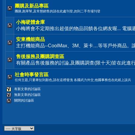
團購及新品專區
團購,跑單幫,及常態銷售的請在此處刊登,勿到二手市場刊登
小梅硬體倉庫
小梅將會不定期推出超值的物品回饋各位網友喔... 電腦
安東機能商品
主打機能商品--CoolMax、3M、萊卡…等等戶外商品
售後服務及團購調查區
有關產品售後服務的討論,及團購調查(限十天)皆在此進
社會時事發言區
任何主題,只要牽扯到顏色,請在這裡發洩 各國武力外交,他國事務也在此紙上談兵
有新文章的討論區
無新文章的討論區
關閉的討論區