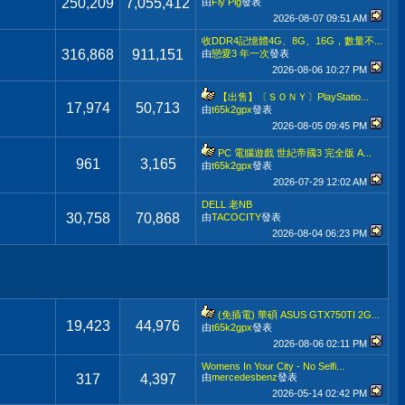
250,209
7,055,412
由
Fly Pig
發表
2026-08-07
09:51 AM
收DDR4記憶體4G、8G、16G，數量不...
316,868
911,151
由
戀愛3 年一次
發表
2026-08-06
10:27 PM
【出售】〔ＳＯＮＹ〕PlayStatio...
17,974
50,713
由
t65k2gpx
發表
2026-08-05
09:45 PM
PC 電腦遊戲 世紀帝國3 完全版 A...
961
3,165
由
t65k2gpx
發表
2026-07-29
12:02 AM
DELL 老NB
30,758
70,868
由
TACOCITY
發表
2026-08-04
06:23 PM
(免插電) 華碩 ASUS GTX750TI 2G...
19,423
44,976
由
t65k2gpx
發表
2026-08-06
02:11 PM
Womens In Your City - No Selfi...
317
4,397
由
mercedesbenz
發表
2026-05-14
02:42 PM