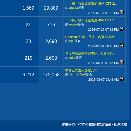
「小梅」牧田原廠電池 40V XGT 2...
1,669
29,889
由
angela
發表
2026-07-17
07:32 PM
「小梅」牧田原廠電池 40V XGT 2...
21
716
由
angela
發表
2026-07-17
07:32 PM
CoolMax 外套、長褲、內褲 涼感服...
28
2,690
由
poiu
發表
2022-01-04
10:45 PM
售後服務及團購調查區 : 大量情色...
219
2,608
由
polor
發表
2026-06-05
07:13 PM
中國正式進入慶豐元年
6,212
172,158
由
Hermit Crab
發表
2026-08-07
09:48 AM
聯絡我們
-
PCDVD數位科技討論區
-
回到頂端