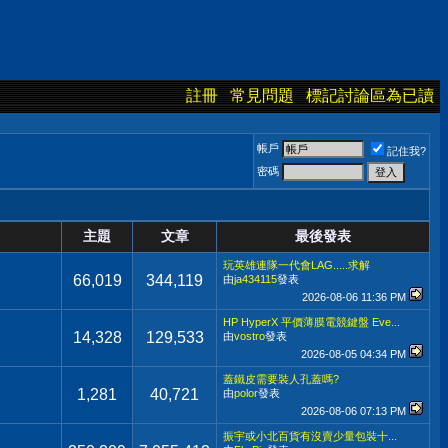
註冊
常見問題
標記討論區為已讀
帳戶
記住我?
密碼
主題
文章
最後發表
玩英雄連隊一代會LAG.....求解
66,019
344,119
由
ja434115
發表
2026-08-06
11:36 PM
HP HyperX 平價薄膜電競鍵盤 Eve...
14,328
129,533
由
vostro
發表
2026-08-05
04:34 PM
蓋鐵皮需要裝人孔蓋嗎?
1,281
40,721
由
polor
發表
2026-08-06
07:13 PM
振宇或小北百貨有沒賣少量包裝十...