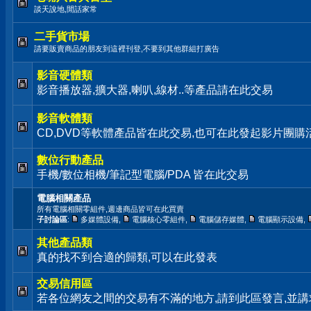
談天說地,閒話家常
二手貨市場
請要販賣商品的朋友到這裡刊登,不要到其他群組打廣告
影音硬體類
影音播放器,擴大器,喇叭,線材..等產品請在此交易
影音軟體類
CD,DVD等軟體產品皆在此交易,也可在此發起影片團購
數位行動產品
手機/數位相機/筆記型電腦/PDA 皆在此交易
電腦相關產品
所有電腦相關零組件,週邊商品皆可在此買賣
子討論區
:
多媒體設備
,
電腦核心零組件
,
電腦儲存媒體
,
電腦顯示設備
,
其他產品類
真的找不到合適的歸類,可以在此發表
交易信用區
若各位網友之間的交易有不滿的地方,請到此區發言,並講