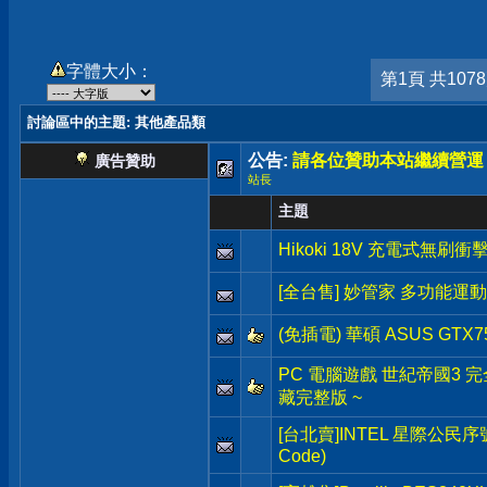
字體大小：
第1頁 共107
討論區中的主題
: 其他產品類
公告:
請各位贊助本站繼續營運
廣告贊助
站長
主題
Hikoki 18V 充電式無刷
[全台售] 妙管家 多功能運
(免插電) 華碩 ASUS GTX7
PC 電腦遊戲 世紀帝國3 完全版 A
藏完整版 ~
[台北賣]INTEL 星際公民序號(Sta
Code)