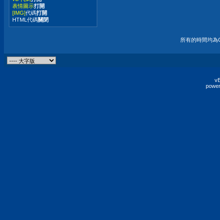
表情圖示
打開
[IMG]
代碼
打開
HTML代碼
關閉
所有的時間均為G
vB
power