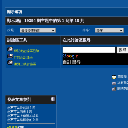
顯示選項
顯示總計 19394 則主題中的第 1 到第 18 則
按照:
排序:
討論區工具
在此討論區搜尋
標記此討論區已讀
訂閱此討論區
自訂搜尋
瀏覽上級討論區
瀏覽新
沒有新
關閉的
發表文章規則
您
不可以
發起新主題
您
不可以
回應主題
您
不可以
上傳附加檔案
您
不可以
編輯您的文章
vB 代碼
打開