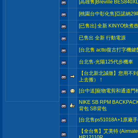
[高雄售]Breville BES8
[桃園台中彰化售]亞諾納2
[已售出] 全新 KINYO快煮
已售出 全新 行動電源
[台北售 actto復古打字機鍵
台北售-光陽125代步機車
【台北新北誠徵】您用不到
上去搬）！
[台中送]寵物電剪和通道門
NIKE SB RPM BACKP
背包 SB背包
[台北售ps51018A+1原廠
【全台售】艾美特 (Airma
HP12110R