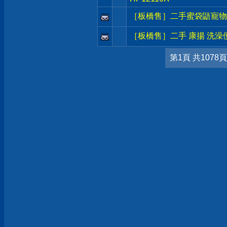
［板橋售］二手蜜袋鼯寵物籠
［板橋售］二手 康揚 洗澡便
第1頁 共1078頁