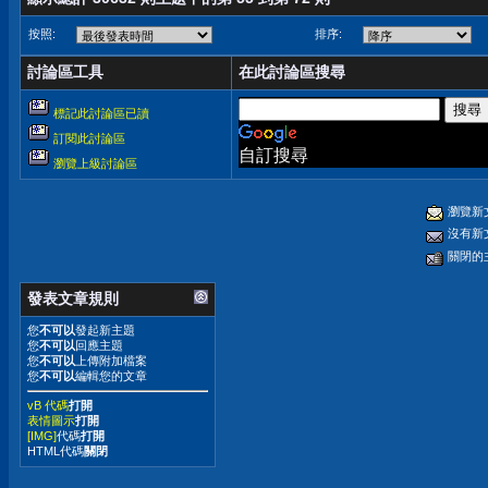
按照:
排序:
討論區工具
在此討論區搜尋
標記此討論區已讀
訂閱此討論區
自訂搜尋
瀏覽上級討論區
瀏覽新
沒有新
關閉的
發表文章規則
您
不可以
發起新主題
您
不可以
回應主題
您
不可以
上傳附加檔案
您
不可以
編輯您的文章
vB 代碼
打開
表情圖示
打開
[IMG]
代碼
打開
HTML代碼
關閉