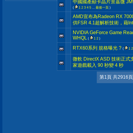
中國國產顯卡晶片景嘉微 JM9
(
1
2
3
4
5
...
最後一頁
)
AMD宣布為Radeon RX 700
供FSR 4.1超解析技術，藉I
NVIDIA GeForce Game Ready
WHQL
(
1
2
)
RTX60系列 規格曝光 ?
(
1
2
微軟 DirectX ASD 技術正
家遊戲載入 90 秒變 4 秒
第1頁 共2916頁