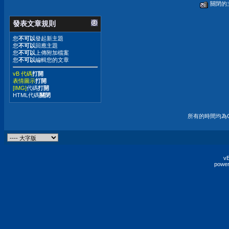
關閉的
發表文章規則
您
不可以
發起新主題
您
不可以
回應主題
您
不可以
上傳附加檔案
您
不可以
編輯您的文章
vB 代碼
打開
表情圖示
打開
[IMG]
代碼
打開
HTML代碼
關閉
所有的時間均為G
vB
power