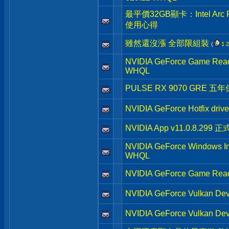
最平價32GB顯卡：Intel Arc
使用心得
雖然還沒漲 全部限組裝
(
1
2
NVIDIA GeForce Game Ready
WHQL
PULSE RX 9070 GRE 五
NVIDIA GeForce Hotfix dri
NVIDIA App v11.0.8.299 
NVIDIA GeForce Windows Ins
WHQL
NVIDIA GeForce Game Read
NVIDIA GeForce Vulkan Dev
NVIDIA GeForce Vulkan Dev