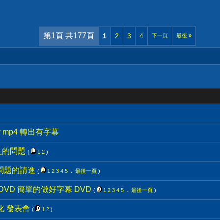
第1頁 共177頁
1
2
3
4
下一頁
最後
»
 mp4 轉出有字幕
失的問題
(
1
2
)
ub 問題的請進
(
1
2
3
4
5
...
最後一頁
)
toDVD 簡單的做好字幕 DVD
(
1
2
3
4
5
...
最後一頁
)
化 發表會
(
1
2
)