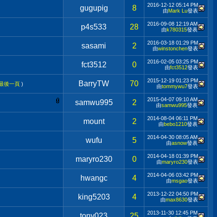
2016-12-12
05:14 PM
gugupig
8
由
Mark Lu
發表
2016-09-08
12:19 AM
p4s533
28
由
k780315
發表
2016-03-18
01:29 PM
sasami
2
由
winstonchen
發表
2016-02-05
03:25 PM
fct3512
0
由
fct3512
發表
2015-12-19
01:23 PM
BarryTW
70
最後一頁
)
由
tommywu7
發表
2015-04-07
09:10 AM
samwu995
2
由
samwu995
發表
2014-08-04
06:11 PM
mount
2
由
bebo1210
發表
2014-04-30
08:05 AM
wufu
5
由
asnow
發表
2014-04-18
01:39 PM
maryro230
0
由
maryro230
發表
2014-04-06
03:42 PM
hwangc
4
由
msgao
發表
2013-12-22
04:50 PM
king5203
4
由
max8630
發表
2013-11-30
12:45 PM
tony023
25