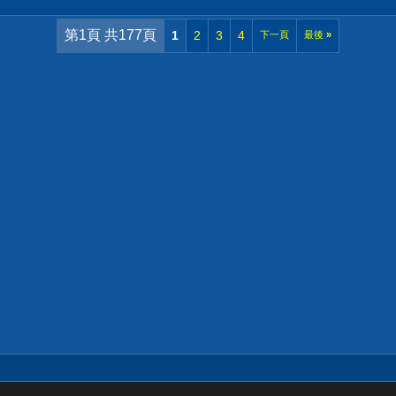
第1頁 共177頁
1
2
3
4
下一頁
最後
»