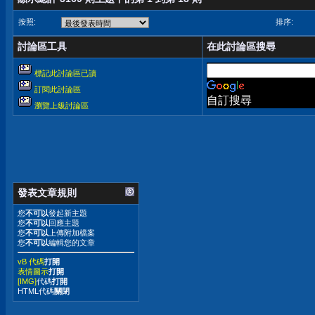
按照:
排序:
討論區工具
在此討論區搜尋
標記此討論區已讀
訂閱此討論區
自訂搜尋
瀏覽上級討論區
發表文章規則
您
不可以
發起新主題
您
不可以
回應主題
您
不可以
上傳附加檔案
您
不可以
編輯您的文章
vB 代碼
打開
表情圖示
打開
[IMG]
代碼
打開
HTML代碼
關閉