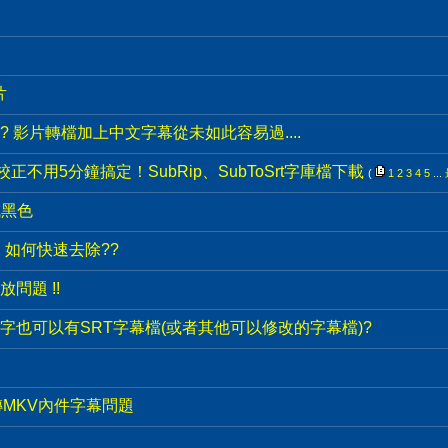
片
 影片轉檔加上中文字幕從未如此容易過....
校正不用5分鐘搞定！SubRip、SubToSrt字庫檔下載
(
1
2
3
4
5
...
成黑色
, 如何快速去除??
播放問題 !!
字也可以有SRT字幕檔(或者其他可以修改的字幕檔)?
ble 轉MKV內件字幕問題