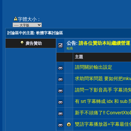
字體大小：
討論區中的主題
: 軟體字幕討論區
公告:
請各位贊助本站繼續營運
廣告贊助
站長
主題
請問關於輸出設定
求助問笨問題 要如何把mkv
請問一下影音高手 字幕消
有 srt 字幕轉成 idx 和 s
新手不頭痛了!! ConvertX
雙語字幕播放器+字幕最佳