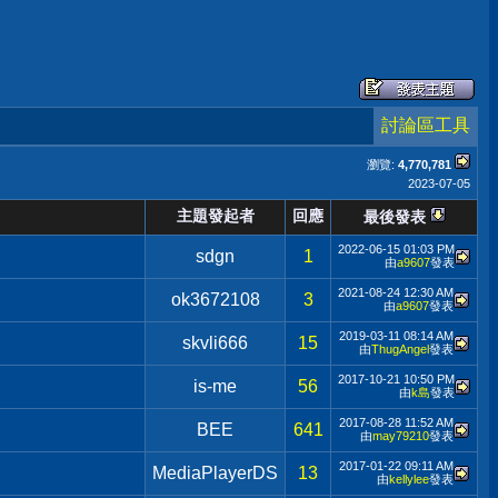
討論區工具
瀏覽:
4,770,781
2023-07-05
主題發起者
回應
最後發表
2022-06-15
01:03 PM
sdgn
1
由
a9607
發表
2021-08-24
12:30 AM
ok3672108
3
由
a9607
發表
2019-03-11
08:14 AM
skvli666
15
由
ThugAngel
發表
2017-10-21
10:50 PM
is-me
56
由
k島
發表
2017-08-28
11:52 AM
BEE
641
由
may79210
發表
2017-01-22
09:11 AM
MediaPlayerDS
13
由
kellylee
發表