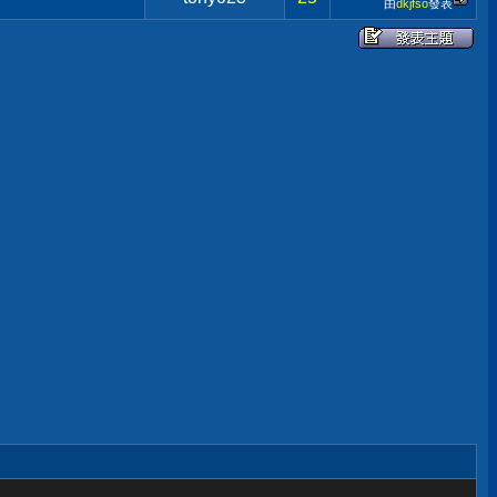
由
dkjfso
發表