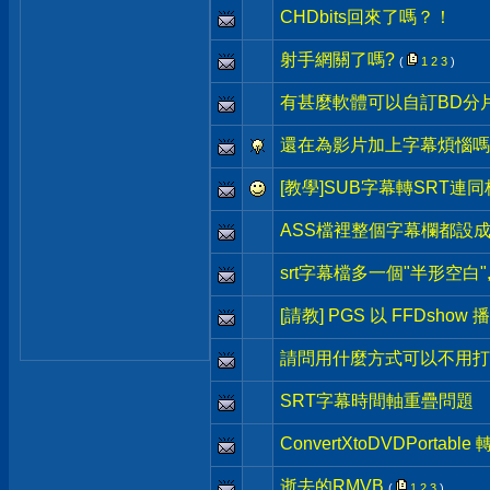
CHDbits回來了嗎？！
射手網關了嗎?
(
1
2
3
)
有甚麼軟體可以自訂BD分
還在為影片加上字幕煩惱嗎?
[教學]SUB字幕轉SRT連同
ASS檔裡整個字幕欄都設
srt字幕檔多一個"半形空白"
[請教] PGS 以 FFDshow 
請問用什麼方式可以不用打
SRT字幕時間軸重疊問題
ConvertXtoDVDPorta
逝去的RMVB
(
1
2
3
)