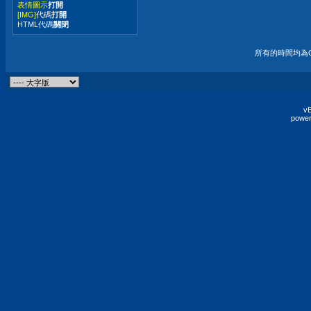
表情圖示
打開
[IMG]
代碼
打開
HTML代碼
關閉
所有的時間均為G
vB
power