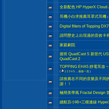
全新配色 HP HyperX Clo
耳機小白求推薦耳罩式耳機
(
Digital filters of Topping DX7
請問歷史上出現過的音效卡有
家庭劇院
接班 QuadCast S 新世代 U
QuadCast 2
TOPPING EHA5 靜電耳放 
(
1
2
3
4
5
...
最後一頁
)
請推薦在不同的音樂及不同
謝！！
極簡美學風 Fractal Desig
續航百小時+三模連線 HyperX Cl