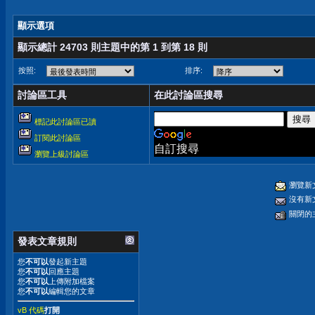
顯示選項
顯示總計 24703 則主題中的第 1 到第 18 則
按照:
排序:
討論區工具
在此討論區搜尋
標記此討論區已讀
訂閱此討論區
自訂搜尋
瀏覽上級討論區
瀏覽新
沒有新
關閉的
發表文章規則
您
不可以
發起新主題
您
不可以
回應主題
您
不可以
上傳附加檔案
您
不可以
編輯您的文章
vB 代碼
打開