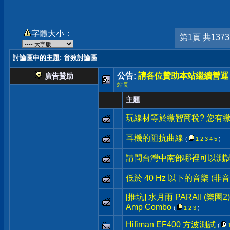
字體大小：
第1頁 共137
討論區中的主題
: 音效討論區
公告:
請各位贊助本站繼續營運
廣告贊助
站長
主題
玩線材等於繳智商稅? 您有繳
耳機的阻抗曲線
(
1
2
3
4
5
)
請問台灣中南部哪裡可以測
低於 40 Hz 以下的音樂 (非音
[推坑] 水月雨 PARAII (樂園2) +
Amp Combo
(
1
2
3
)
Hifiman EF400 方波測試
(