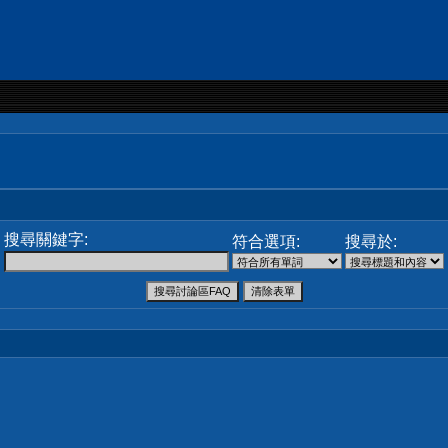
搜尋關鍵字:
符合選項:
搜尋於: