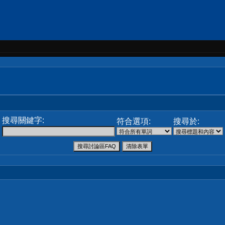
搜尋關鍵字:
符合選項:
搜尋於: