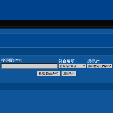
搜尋關鍵字:
符合選項:
搜尋於: